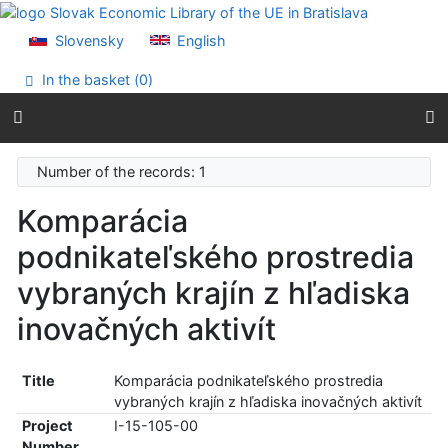
Go to content
Go to menu
Slovensky
English
Accessibility declaration
In the basket (
0
)
Number of the records: 1
Komparácia
podnikateľského prostredia
vybraných krajín z hľadiska
inovačných aktivít
Title
Komparácia podnikateľského prostredia
vybraných krajín z hľadiska inovačných aktivít
Project
I-15-105-00
Number