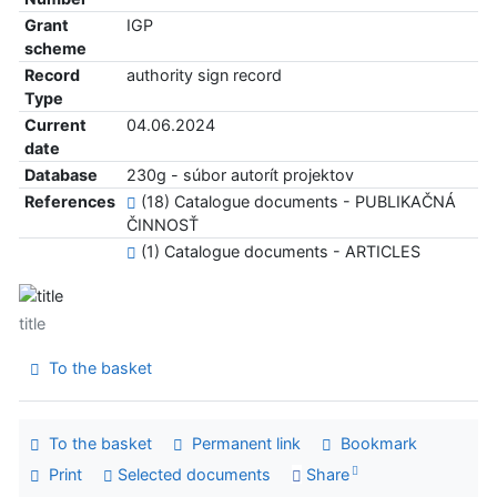
Grant
IGP
scheme
Record
authority sign record
Type
Current
04.06.2024
date
Database
230g - súbor autorít projektov
References
(18) Catalogue documents - PUBLIKAČNÁ
ČINNOSŤ
(1) Catalogue documents - ARTICLES
title
To the basket
To the basket
Permanent link
Bookmark
Print
Selected documents
Share