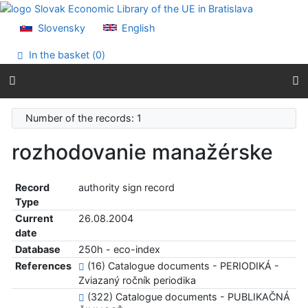
Go to content
Go to menu
Slovensky
English
Accessibility declaration
In the basket (
0
)
Number of the records: 1
rozhodovanie manažérske
Record
authority sign record
Type
Current
26.08.2004
date
Database
250h - eco-index
References
(16) Catalogue documents - PERIODIKÁ -
Zviazaný ročník periodika
(322) Catalogue documents - PUBLIKAČNÁ