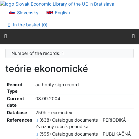
Go to content
Go to menu
Slovensky
English
Accessibility declaration
In the basket (
0
)
Number of the records: 1
teórie ekonomické
Record
authority sign record
Type
Current
08.09.2004
date
Database
250h - eco-index
References
(638) Catalogue documents - PERIODIKÁ -
Zviazaný ročník periodika
(595) Catalogue documents - PUBLIKAČNÁ