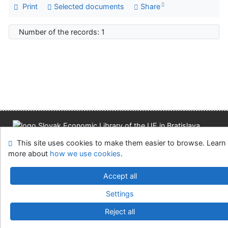
Print
Selected documents
Share
Number of the records: 1
Site map
Accessibility
Privacy
OpenSearch module
This site uses cookies to make them easier to browse. Learn
Feedback form
Cookie settings
more about
how we use cookies
.
Accept all
Slovak Economic Library of the UE in Bratislava
©1993-2026
IPAC
v.4.8.63a
-
Cosmotron Slovakia, s.r.o.
Settings
Reject all