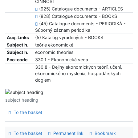
ČINNOSŤ
(925) Catalogue documents - ARTICLES
(828) Catalogue documents - BOOKS
(45) Catalogue documents - PERIODIKÁ -
Súborný záznam periodika
Acq. Links
(5) Katalóg vyradených - BOOKS
Subject h.
teórie ekonomické
Subject h.
economic theories
Eco-code
330.1 - Ekonomická veda
330.8 - Dejiny ekonomických teórií, učení,
ekonomického myslenia, hospodárskych
dogiem
subject heading
To the basket
To the basket
Permanent link
Bookmark