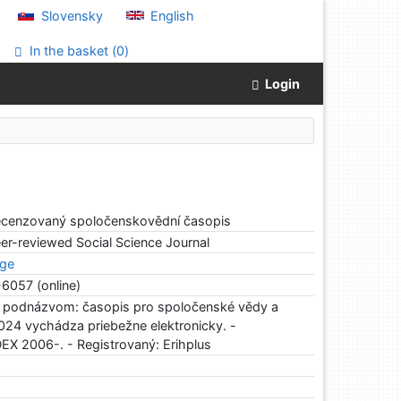
Slovensky
English
In the basket (
0
)
Login
recenzovaný spoločenskovědní časopis
eer-reviewed Social Science Journal
ege
-6057 (online)
s podnázvom: časopis pro spoločenské vědy a
024 vychádza priebežne elektronicky. -
X 2006-. - Registrovaný: Erihplus