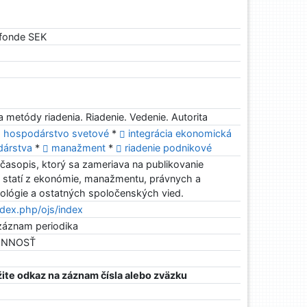
 fonde SEK
 metódy riadenia. Riadenie. Vedenie. Autorita
hospodárstvo svetové
*
integrácia ekonomická
odárstva
*
manažment
*
riadenie podnikové
asopis, ktorý sa zameriava na publikovanie
statí z ekonómie, manažmentu, právnych a
hológie a ostatných spoločenských vied.
ndex.php/ojs/index
záznam periodika
ČINNOSŤ
ite odkaz na záznam čísla alebo zväzku