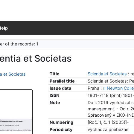
Help
r of the records: 1
entia et Societas
Title
Scientia et Societas
: 
Parallel title
Scientia et Societas: P
Issue data
Praha :
Newton Coll
ISSN
1801-7118 (print) 1801
Note
Do r. 2019 vychádzal 
management. - Od r. 2
Spracovaný v EKO-INDE
Numbering
[Roč. 1, č. 1 (2005)]-
Periodicity
vychádza priebežne