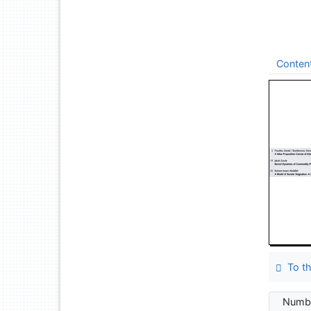
Conten
To th
Numbe