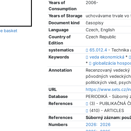
Years of
2006-
Consumption
Years of Storage
uchovávame trvale vo
Document kind
časopisy
Language
Czech, English
e basket
Country of
Czech Republic
Edition
systematics
65.012.4
- Technika a
Keywords
veda ekonomická
*
*
globalizácia hosp
Annotation
Recenzovaný vedecký č
pôvodných vedeckých 
politických vied, psyc
URL
https://www.sets.cz/i
Database
PERIODIKÁ - Súborný 
References
(3) - PUBLIKAČNÁ 
(410) - ARTICLES
References
Súborný záznam: použ
Numbers
2026:
2026