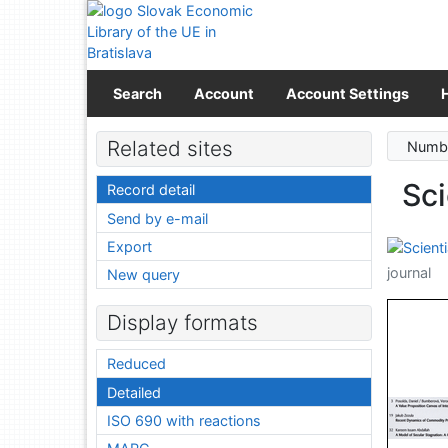
Go to content
Go to menu
Accessibility declaration
Search
Account
Account Settings
Related sites
Numbe
Sci
Record detail
Send by e-mail
Export
journal
New query
Display formats
Reduced
Detailed
ISO 690 with reactions