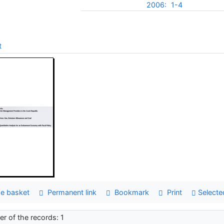
2006:
1-4
t
e basket
Permanent link
Bookmark
Print
Selecte
r of the records: 1