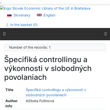
-
Go to content
Go to menu
Slovensky
English
Accessibility declaration
In the basket (
0
)
Number of the records: 1
Špecifiká controllingu a
výkonnosti v slobodných
povolaniach
Title
Špecifiká controllingu a výkonnosti v
slobodných povolaniach
Author
Alžbeta Foltínová
info