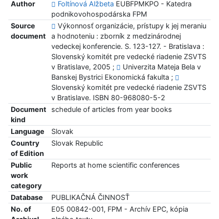
Author
Foltínová Alžbeta
EUBFPMKPO - Katedra
podnikovohospodárska FPM
Source
Výkonnosť organizácie, prístupy k jej meraniu
document
a hodnoteniu : zborník z medzinárodnej
vedeckej konferencie. S. 123-127. - Bratislava :
Slovenský komitét pre vedecké riadenie ZSVTS
v Bratislave, 2005 ;
Univerzita Mateja Bela v
Banskej Bystrici Ekonomická fakulta ;
Slovenský komitét pre vedecké riadenie ZSVTS
v Bratislave. ISBN 80-968080-5-2
Document
schedule of articles from year books
kind
Language
Slovak
Country
Slovak Republic
of Edition
Public
Reports at home scientific conferences
work
category
Database
PUBLIKAČNÁ ČINNOSŤ
No. of
E05 00842-001, FPM - Archív EPC, kópia