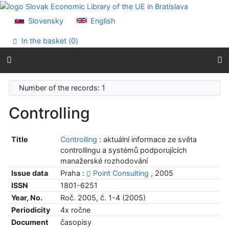
Go to content
Go to menu
Slovensky
English
Accessibility declaration
In the basket (
0
)
Number of the records: 1
Controlling
Title
Controlling
: aktuální informace ze světa
controllingu a systémů podporujících
manažerské rozhodování
Issue data
Praha :
Point Consulting
, 2005
ISSN
1801-6251
Year, No.
Roč. 2005, č. 1-4 (2005)
Periodicity
4x ročne
Document
časopisy