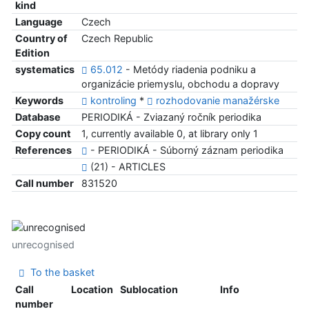
kind
Language
Czech
Country of
Czech Republic
Edition
systematics
65.012
- Metódy riadenia podniku a
organizácie priemyslu, obchodu a dopravy
Keywords
kontroling
*
rozhodovanie manažérske
Database
PERIODIKÁ - Zviazaný ročník periodika
Copy count
1, currently available 0, at library only 1
References
- PERIODIKÁ - Súborný záznam periodika
(21) - ARTICLES
Call number
831520
unrecognised
To the basket
Call
Location
Sublocation
Info
number