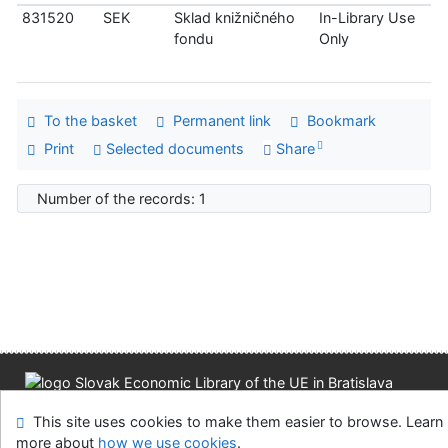
831520
SEK
Sklad knižničného
In-Library Use
fondu
Only
To the basket
Permanent link
Bookmark
Print
Selected documents
Share
Number of the records: 1
Site map
Accessibility
Privacy
OpenSearch module
This site uses cookies to make them easier to browse. Learn
Feedback form
Cookie settings
more about
how we use cookies
.