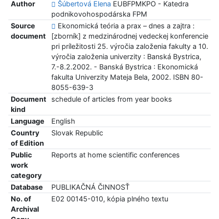
Author
Šúbertová Elena
EUBFPMKPO - Katedra
podnikovohospodárska FPM
Source
Ekonomická teória a prax – dnes a zajtra :
document
[zborník] z medzinárodnej vedeckej konferencie
pri príležitosti 25. výročia založenia fakulty a 10.
výročia založenia univerzity : Banská Bystrica,
7.-8.2.2002. - Banská Bystrica : Ekonomická
fakulta Univerzity Mateja Bela, 2002. ISBN 80-
8055-639-3
Document
schedule of articles from year books
kind
Language
English
Country
Slovak Republic
of Edition
Public
Reports at home scientific conferences
work
category
Database
PUBLIKAČNÁ ČINNOSŤ
No. of
E02 00145-010, kópia plného textu
Archival