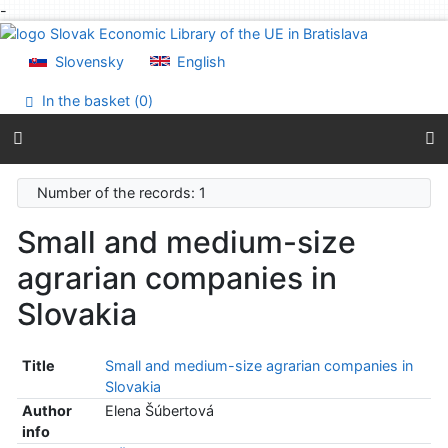
-
Go to content
Go to menu
Slovensky
English
Accessibility declaration
In the basket (
0
)
Number of the records: 1
Small and medium-size
agrarian companies in
Slovakia
Title
Small and medium-size agrarian companies in
Slovakia
Author
Elena Šúbertová
info