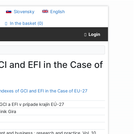
Slovensky
English
In the basket (
0
)
Login
I and EFI in the Case of
ndexes of GCI and EFI in the Case of EU-27
CI a EFI v prípade krajín EÚ-27
nik Gira
 and business : research and practice. Vol. 10,