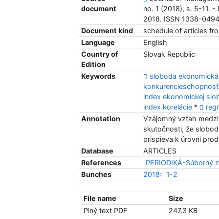
document
no. 1 (2018), s. 5-11. 
2018. ISSN 1338-049
Document kind
schedule of articles fr
Language
English
Country of
Slovak Republic
Edition
Keywords
sloboda ekonomick
konkurencieschopnos
index ekonomickej sl
index korelácie
*
reg
Annotation
Vzájomný vzťah medzi i
skutočnosti, že slobod
prispieva k úrovni pro
Database
ARTICLES
References
PERIODIKÁ-Súborný z
Bunches
2018:
1-2
File name
Size
Plný text PDF
247.3 KB