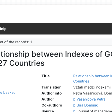
Help
r of the records: 1
tionship between Indexes of GC
27 Countries
Title
Relationship between I
Countries
Translation
Vzťah medzi indexami G
e basket
Author info
Petra Vašaničová, Domi
Author
Vašaničová Petra
Co-authors
Gira Dominik
Source
Journal of management