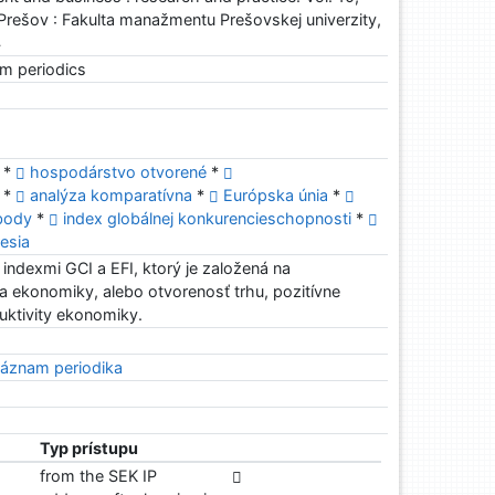
- Prešov : Fakulta manažmentu Prešovskej univerzity,
4
om periodics
á
*
hospodárstvo otvorené
*
ť
*
analýza komparatívna
*
Európska únia
*
obody
*
index globálnej konkurencieschopnosti
*
resia
ndexmi GCI a EFI, ktorý je založená na
a ekonomiky, alebo otvorenosť trhu, pozitívne
duktivity ekonomiky.
áznam periodika
Typ prístupu
from the SEK IP