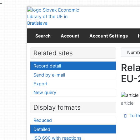
-
Go to content
Go to menu
Accessibility declaration
Search
Account
Account Settings
Related sites
Numbe
Rela
Record detail
Send by e-mail
EU-
Export
New query
article
Display formats
To th
Reduced
Detailed
ISO 690 with reactions