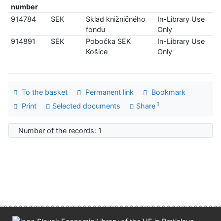
number
914784
SEK
Sklad knižničného
In-Library Use
fondu
Only
914891
SEK
Pobočka SEK
In-Library Use
Košice
Only
To the basket
Permanent link
Bookmark
Print
Selected documents
Share
Number of the records: 1