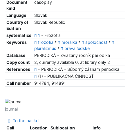
Document
časopisy
kind
Language
Slovak
Country of
Slovak Republic
Edition
systematics
1
- Filozofia
Keywords
filozofia
*
morálka
*
spoločnosť
*
pluralizmus
*
práva ľudské
Database
PERIODIKÁ - Zviazaný ročník periodika
Copy count
2, currently available 0, at library only 2
References
- PERIODIKÁ - Súborný záznam periodika
(1) - PUBLIKAČNÁ ČINNOSŤ
Call number
914784, 914891
journal
To the basket
Call
Location
Sublocation
Info