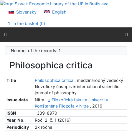
Go to content
Go to menu
Slovensky
English
Accessibility declaration
In the basket (
0
)
Number of the records: 1
Philosophica critica
Title
Philosophica critica
: medzinárodný vedecký
filozofický časopis = international scientific
journal of philosophy
Issue data
Nitra :
Filozofická fakulta Univerzity
Konštantína Filozofa v Nitre
, 2016
ISSN
1339-8970
Year, No.
Roč. 2, č. 1 (2016)
Periodicity
2x ročne