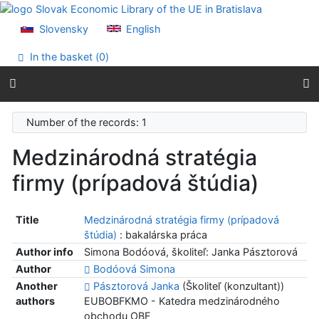
Go to content
Go to menu
Slovensky
English
Accessibility declaration
In the basket (
0
)
Number of the records: 1
Medzinárodná stratégia
firmy (prípadová štúdia)
Title
Medzinárodná stratégia firmy (prípadová
štúdia)
: bakalárska práca
Author info
Simona Bodóová, školiteľ: Janka Pásztorová
Author
Bodóová Simona
Another
Pásztorová Janka
(Školiteľ (konzultant))
authors
EUBOBFKMO - Katedra medzinárodného
obchodu OBF