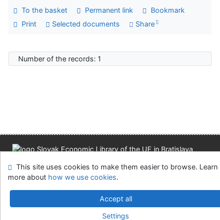
To the basket
Permanent link
Bookmark
Print
Selected documents
Share
Number of the records: 1
Site map
Accessibility
Privacy
OpenSearch module
This site uses cookies to make them easier to browse. Learn
Feedback form
Cookie settings
more about
how we use cookies
.
Slovak Economic Library of the UE in Bratislava
Accept all
©1993-2026
IPAC
v.4.8.63a
-
Cosmotron Slovakia, s.r.o.
Settings