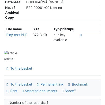
Database
PUBLIKAČNÁ ČINNOSŤ
No. of
E22 00061-001, online
Archival
Copy
File name
Size
Typ prístupu
Plný text PDF
372.3 KB
publicly
available
article
To the basket
To the basket
Permanent link
Bookmark
Print
Selected documents
Share
Number of the records: 1