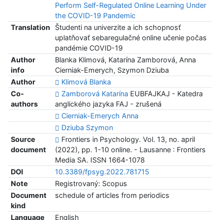
Perform Self-Regulated Online Learning Under
the COVID-19 Pandemic
Translation
Študenti na univerzite a ich schopnosť
uplatňovať sebaregulačné online učenie počas
pandémie COVID-19
Author
Blanka Klimová, Katarína Zamborová, Anna
info
Cierniak-Emerych, Szymon Dziuba
Author
Klimová Blanka
Co-
Zamborová Katarína
EUBFAJKAJ - Katedra
authors
anglického jazyka FAJ - zrušená
Cierniak-Emerych Anna
Dziuba Szymon
Source
Frontiers in Psychology. Vol. 13, no. april
document
(2022), pp. 1-10 online. - Lausanne : Frontiers
Media SA. ISSN 1664-1078
DOI
10.3389/fpsyg.2022.781715
Note
Registrovaný: Scopus
Document
schedule of articles from periodics
kind
Language
English