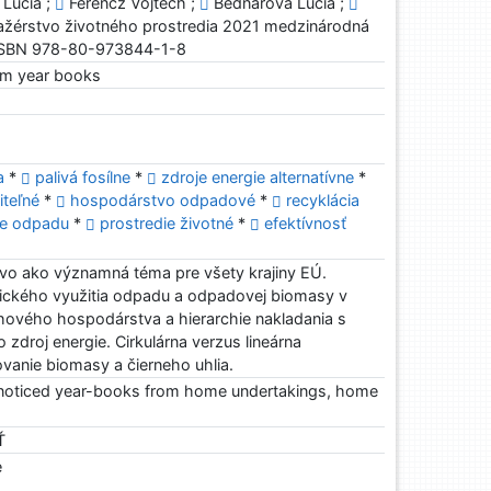
Lucia ;
Ferencz Vojtech ;
Bednárová Lucia ;
ažérstvo životného prostredia 2021 medzinárodná
 ISBN 978-80-973844-1-8
rom year books
a
*
palivá fosílne
*
zdroje energie alternatívne
*
iteľné
*
hospodárstvo odpadové
*
recyklácia
ie odpadu
*
prostredie životné
*
efektívnosť
o ako významná téma pre všety krajiny EÚ.
ického využitia odpadu a odpadovej biomasy v
ehového hospodárstva a hierarchie nakladania s
droj energie. Cirkulárna verzus lineárna
vanie biomasy a čierneho uhlia.
ot noticed year-books from home undertakings, home
Ť
e