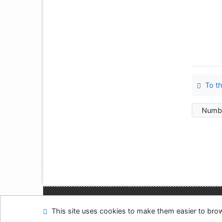
To th
Numbe
Site map
Accessibi
This site uses cookies to make them easier to br
Feedback form
Coo