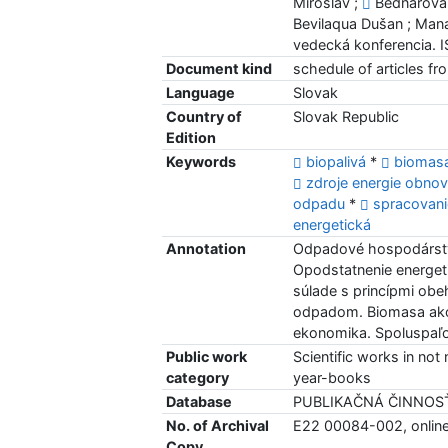
Miroslav ;
Bednárová 
Bevilaqua Dušan ; Man
vedecká konferencia.
Document kind
schedule of articles f
Language
Slovak
Country of
Slovak Republic
Edition
Keywords
biopalivá
*
biomas
zdroje energie obnov
odpadu
*
spracovan
energetická
Annotation
Odpadové hospodárstv
Opodstatnenie energet
súlade s princípmi ob
odpadom. Biomasa ako z
ekonomika. Spoluspaľo
Public work
Scientific works in n
category
year-books
Database
PUBLIKAČNÁ ČINNOS
No. of Archival
E22 00084-002, onlin
Copy