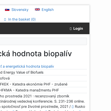
Slovensky
English
In the basket (
0
)
Login
cká hodnota biopalív
ť a energetická hodnota biopalív
d Energy Value of Biofuels
tofová
KEK - Katedra ekonómie PHF - zrušené
FKMA - Katedra manažmentu PHF
o prostredia 2021 : recenzovaný zborník
inárodnej vedeckej konferencie. S. 231-236 online.
ká spoločnosť pre životné prostredie, 2021 /
Rusko