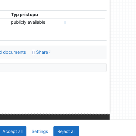
Typ prístupu
publicly available
d documents
Share
Slovak Economic Library of the UE in Bratislava
Accept all
Settings
Reject all
2026
IPAC
 v.4.8.63a
-
Cosmotron Slovakia, s.r.o.