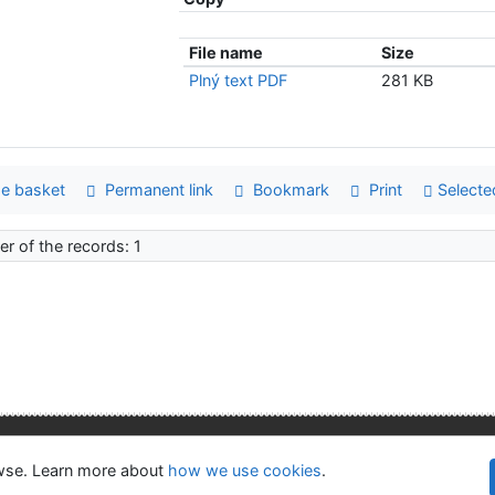
File name
Size
Plný text PDF
281 KB
e basket
Permanent link
Bookmark
Print
Selecte
r of the records: 1
lity
Privacy
OpenSearch module
owse. Learn more about
how we use cookies
.
©1993-
kie settings