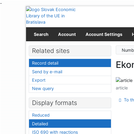
-
Go to content
Go to menu
Accessibility declaration
Search
Account
Account Settings
Related sites
Numbe
Ekon
Record detail
Send by e-mail
Export
article
New query
To th
Display formats
Reduced
Detailed
ISO 690 with reactions