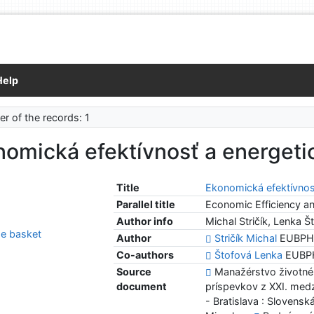
Help
r of the records: 1
omická efektívnosť a energeti
Title
Ekonomická efektívnos
Parallel title
Economic Efficiency an
Author info
Michal Stričík, Lenka Š
e basket
Author
Stričík Michal
EUBPHF
Co-authors
Štofová Lenka
EUBPH
Source
Manažérstvo životnéh
document
príspevkov z XXI. medz
- Bratislava : Slovens