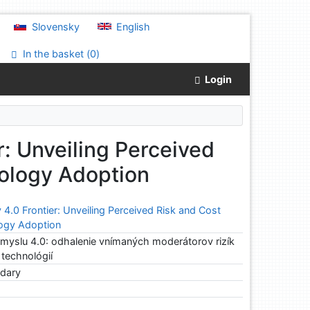
Slovensky
English
In the basket (
0
)
Login
r: Unveiling Perceived
nology Adoption
 4.0 Frontier: Unveiling Perceived Risk and Cost
logy Adoption
iemyslu 4.0: odhalenie vnímaných moderátorov rizík
 technológií
odary