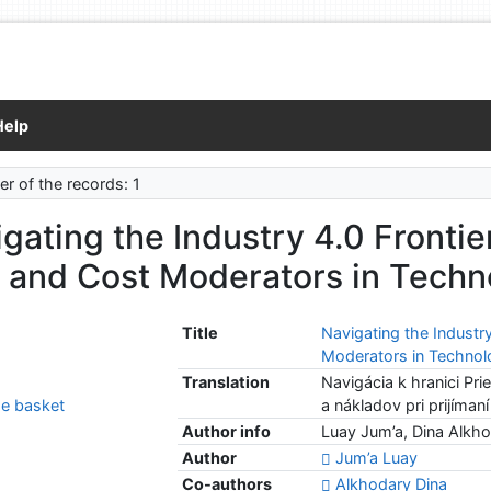
Help
r of the records: 1
gating the Industry 4.0 Frontie
k and Cost Moderators in Tech
Title
Navigating the Industry
Moderators in Techno
Translation
Navigácia k hranici Pr
e basket
a nákladov pri prijímaní
Author info
Luay Jum’a, Dina Alkh
Author
Jum’a Luay
Co-authors
Alkhodary Dina