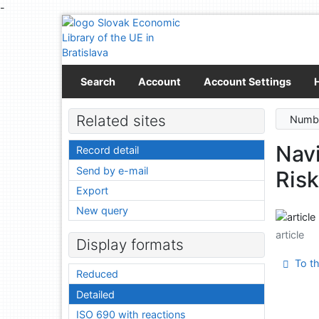
-
Go to content
Go to menu
Accessibility declaration
Search
Account
Account Settings
Related sites
Numbe
Navi
Record detail
Send by e-mail
Ris
Export
New query
article
Display formats
To th
Reduced
Detailed
ISO 690 with reactions