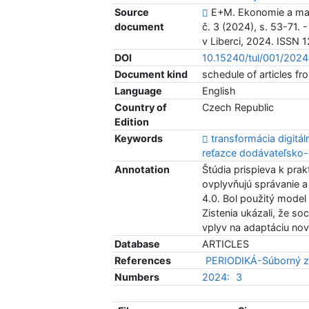
Source
E+M. Ekonomie a man
document
č. 3 (2024), s. 53-71. 
v Liberci, 2024. ISSN
DOI
10.15240/tul/001/202
Document kind
schedule of articles fr
Language
English
Country of
Czech Republic
Edition
Keywords
transformácia digitá
reťazce dodávateľsko
Annotation
Štúdia prispieva k pra
ovplyvňujú správanie a
4.0. Bol použitý mode
Zistenia ukázali, že s
vplyv na adaptáciu nov
Database
ARTICLES
References
PERIODIKÁ-Súborný z
Numbers
2024:
3