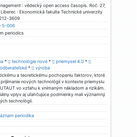
agement : vědecký open access časopis. Roč. 27,
- Liberec : Ekonomická fakulta Technické univerzity
 1212-3609
4-5-006
om periodics
lna
*
technológie nové
*
priemysel 4.0
*
-odberateľské
*
výroba
ktickému a teoretickému pochopeniu faktorov, ktoré
 prijímanie nových technológií v kontexte priemyslu
l UTAUT vo vzťahu k vnímaným nákladom a rizikám.
ociálny vplyv aj uľahčujúce podmienky mali významný
ých technológií.
áznam periodika