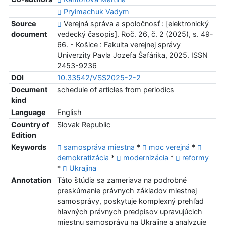
Pryimachuk Vadym
Source
Verejná správa a spoločnosť : [elektronický
document
vedecký časopis]. Roč. 26, č. 2 (2025), s. 49-
66. - Košice : Fakulta verejnej správy
Univerzity Pavla Jozefa Šafárika, 2025. ISSN
2453-9236
DOI
10.33542/VSS2025-2-2
Document
schedule of articles from periodics
kind
Language
English
Country of
Slovak Republic
Edition
Keywords
samospráva miestna
*
moc verejná
*
demokratizácia
*
modernizácia
*
reformy
*
Ukrajina
Annotation
Táto štúdia sa zameriava na podrobné
preskúmanie právnych základov miestnej
samosprávy, poskytuje komplexný prehľad
hlavných právnych predpisov upravujúcich
miestnu samosprávu na Ukrajine a analyzuje