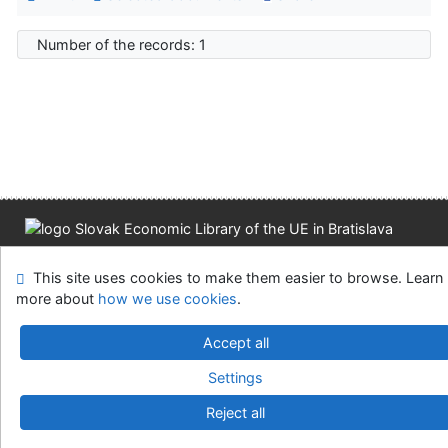
Number of the records: 1
Site map
Accessibility
Privacy
OpenSearch module
This site uses cookies to make them easier to browse. Learn
Feedback form
Cookie settings
more about
how we use cookies
.
Slovak Economic Library of the UE in Bratislava
Accept all
©1993-2026
IPAC
v.4.8.63a
-
Cosmotron Slovakia, s.r.o.
Settings
Reject all