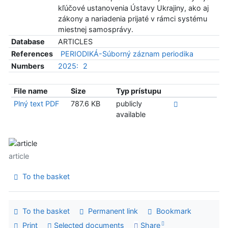
kľúčové ustanovenia Ústavy Ukrajiny, ako aj
zákony a nariadenia prijaté v rámci systému
miestnej samosprávy.
Database
ARTICLES
References
PERIODIKÁ-Súborný záznam periodika
Numbers
2025:
2
File name
Size
Typ prístupu
Plný text PDF
787.6 KB
publicly
available
article
To the basket
To the basket
Permanent link
Bookmark
Print
Selected documents
Share