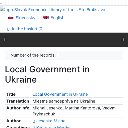
-
Go to content
Go to menu
Slovensky
English
Accessibility declaration
In the basket (
0
)
Number of the records: 1
Local Government in
Ukraine
Title
Local Government in Ukraine
Translation
Miestna samospráva na Ukrajine
Author info
Michal Jesenko, Martina Kantorová, Vadym
Pryimachuk
Author
Jesenko Michal
Co-authors
Kantorová Martina