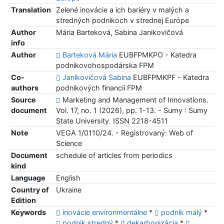
Translation
Zelené inovácie a ich bariéry v malých a
stredných podnikoch v strednej Európe
Author
Mária Barteková, Sabina Janikovičová
info
Author
Barteková Mária
EUBFPMKPO - Katedra
podnikovohospodárska FPM
Co-
Janikovičová Sabina
EUBFPMKPF - Katedra
authors
podnikových financií FPM
Source
Marketing and Management of Innovations.
document
Vol. 17, no. 1 (2026), pp. 1-13. - Sumy : Sumy
State University. ISSN 2218-4511
Note
VEGA 1/0110/24. - Registrovaný: Web of
Science
Document
schedule of articles from periodics
kind
Language
English
Country of
Ukraine
Edition
Keywords
inovácie environmentálne
*
podnik malý
*
podnik stredný
*
dekarbonizácia
*