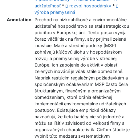
udržateľnosť
*
rozvoj hospodársky
*
výroba priemyselná
Annotation
Prechod na nízkouhlíkové a environmentálne
udržateľné hospodárstvo sa stal strategickou
prioritou v Európskej únii. Tento posun vyvíja
čoraz väčší tlak na firmy, aby prijímali zelené
inovácie. Malé a stredné podniky (MSP)
zohrávajú kľúčovú úlohu v hospodárskom
rozvoji a priemyselnej výrobe v strednej
Európe. Ich zapojenie do aktivít v oblasti
zelených inovácií je však stále obmedzené.
Napriek rastúcim regulačným požiadavkám a
spoločenským očakávaniam MSP často čelia
štrukturálnym, finančným a organizačným
obmedzeniam, ktoré bránia efektívnej
implementácii environmentálne udržateľných
postupov. Existujúce empirické dôkazy
naznačujú, že tieto bariéry nie sú jednotné a
môžu sa líšiť v závislosti od veľkosti firmy a
organizačných charakteristík. Cieľom štúdie je
vyplniť túto medzeru systematickým