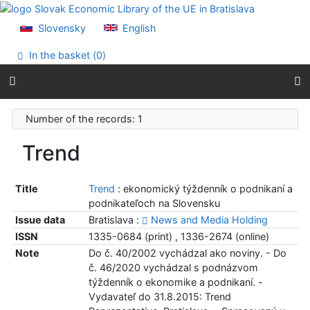
Go to content
Go to menu
Slovensky
English
Accessibility declaration
In the basket (
0
)
Number of the records: 1
Trend
Title
Trend
: ekonomický týždenník o podnikaní a
podnikateľoch na Slovensku
Issue data
Bratislava :
News and Media Holding
ISSN
1335-0684 (print) , 1336-2674 (online)
Note
Do č. 40/2002 vychádzal ako noviny. - Do
č. 46/2020 vychádzal s podnázvom
týždenník o ekonomike a podnikaní. -
Vydavateľ do 31.8.2015: Trend