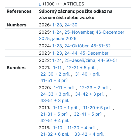
(1000+) - ARTICLES
References
Súborný záznam: použite odkaz na
záznam čísla alebo zväzku
Numbers
2026:
1-23
,
24-30
2025:
1-24
,
25-November
,
46-December
2025, január 2026
2024:
1-23
,
24-Október
,
45-51-52
2023:
1-23
,
24-44
,
45-December
2022:
1-24
,
25-Jeseň/zima
,
44-50-51
Bunches
2021:
1-11
,
12-21 + 5 príl.
,
22-30 + 2 príl.
,
31-40 + príl.
,
41-51 + 3 príl.
2020:
1-11 + príl.
,
12-23 + 2 príl.
,
24-33 + 3 príl.
,
34-42 + 3 príl.
,
43-51 + 3 príl.
2019:
1-10 + 1 príl.
,
11-20 + 5 príl.
,
21-31 + 5 príl.
,
32-41 + 5 príl.
,
42-51 + 4 príl.
2018:
1-10
,
11-20 + 4 príl.
,
21-32 + 6 príl.
,
33-42 + 4 príl.
,