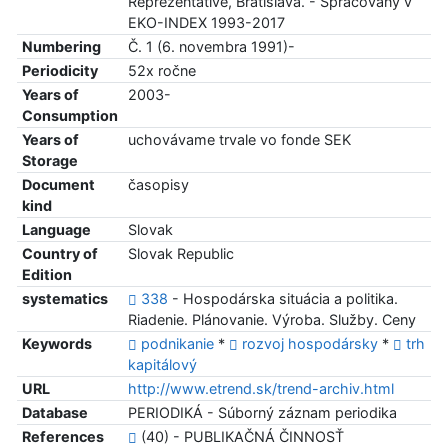
Reprezentative, Bratislava. - Spracovaný v
EKO-INDEX 1993-2017
Numbering
Č. 1 (6. novembra 1991)-
Periodicity
52x ročne
Years of
2003-
Consumption
Years of
uchovávame trvale vo fonde SEK
Storage
Document
časopisy
kind
Language
Slovak
Country of
Slovak Republic
Edition
systematics
338
- Hospodárska situácia a politika.
Riadenie. Plánovanie. Výroba. Služby. Ceny
Keywords
podnikanie
*
rozvoj hospodársky
*
trh
kapitálový
URL
http://www.etrend.sk/trend-archiv.html
Database
PERIODIKÁ - Súborný záznam periodika
References
(40) - PUBLIKAČNÁ ČINNOSŤ