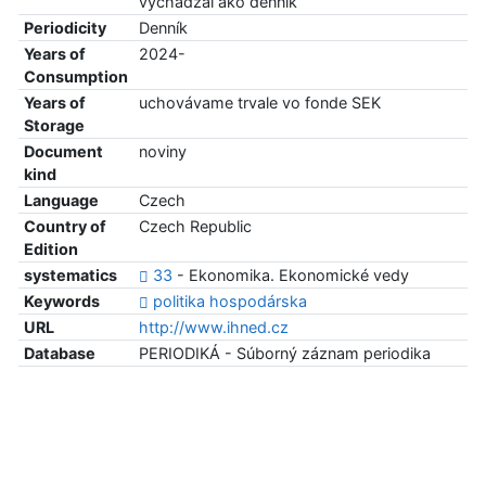
vychádzal ako denník
Periodicity
Denník
Years of
2024-
Consumption
Years of
uchovávame trvale vo fonde SEK
Storage
Document
noviny
kind
Language
Czech
Country of
Czech Republic
Edition
systematics
33
- Ekonomika. Ekonomické vedy
Keywords
politika hospodárska
URL
http://www.ihned.cz
Database
PERIODIKÁ - Súborný záznam periodika