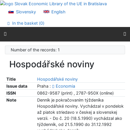
Go to content
Go to menu
Slovensky
English
Accessibility declaration
In the basket (
0
)
Number of the records: 1
Hospodářské noviny
Title
Hospodářské noviny
Issue data
Praha :
Economia
ISSN
0862-9587 (print) , 2787-950X (online)
Note
Denník je pokračovaním týždeníka
Hospodářské noviny. Vychádzal v pondelok
až piatok striedavo v českej a slovenskej
verzii. - Do č. 20 (18.5.1990) vychádzal ako
týždenník, od 21.5.1990 do 31.12.1992