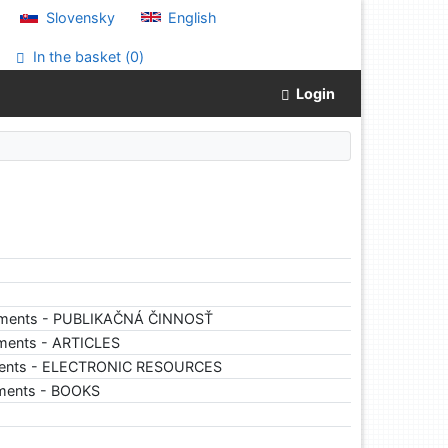
Slovensky
English
In the basket (
0
)
Login
uments - PUBLIKAČNÁ ČINNOSŤ
ments - ARTICLES
ments - ELECTRONIC RESOURCES
uments - BOOKS