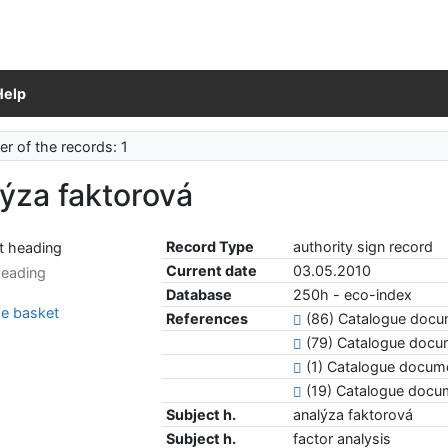
Help
r of the records: 1
ýza faktorová
Record Type
authority sign record
Current date
03.05.2010
heading
Database
250h - eco-index
e basket
References
(86) Catalogue doc
(79) Catalogue docu
(1) Catalogue docu
(19) Catalogue doc
Subject h.
analýza faktorová
Subject h.
factor analysis