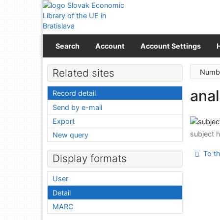
Go to content
Go to menu
Accessibility declaration
Search
Account
Account Settings
Related sites
Numbe
anal
Record detail
Send by e-mail
Export
subject 
New query
To th
Display formats
User
Detail
MARC