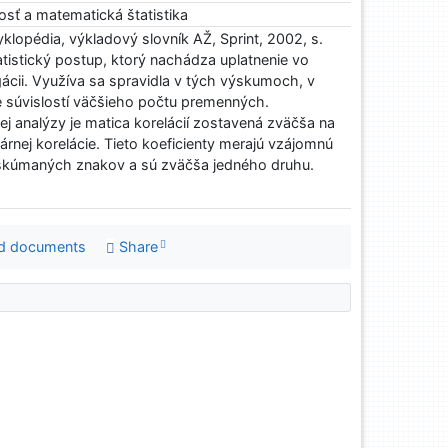
sť a matematická štatistika
lopédia, výkladový slovník AŽ, Sprint, 2002, s.
tistický postup, ktorý nachádza uplatnenie vo
cii. Využíva sa spravidla v tých výskumoch, v
e súvislostí väčšieho počtu premenných.
 analýzy je matica korelácií zostavená zväčša na
eárnej korelácie. Tieto koeficienty merajú vzájomnú
h skúmaných znakov a sú zväčša jedného druhu.
d documents
Share