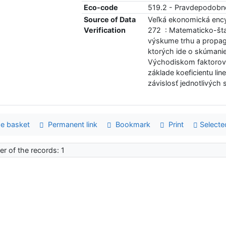
Eco-code
519.2 - Pravdepodobno
Source of Data
Veľká ekonomická encyk
Verification
272 : Matematicko-šta
výskume trhu a propagá
ktorých ide o skúmani
Východiskom faktorovej
základe koeficientu lin
závislosť jednotlivýc
e basket
Permanent link
Bookmark
Print
Selecte
r of the records: 1