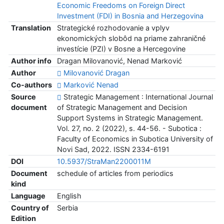
Economic Freedoms on Foreign Direct
Investment (FDI) in Bosnia and Herzegovina
Translation
Strategické rozhodovanie a vplyv
ekonomických slobôd na priame zahraničné
investície (PZI) v Bosne a Hercegovine
Author info
Dragan Milovanović, Nenad Marković
Author
Milovanović Dragan
Co-authors
Marković Nenad
Source
Strategic Management : International Journal
document
of Strategic Management and Decision
Support Systems in Strategic Management.
Vol. 27, no. 2 (2022), s. 44-56. - Subotica :
Faculty of Economics in Subotica University of
Novi Sad, 2022. ISSN 2334-6191
DOI
10.5937/StraMan2200011M
Document
schedule of articles from periodics
kind
Language
English
Country of
Serbia
Edition