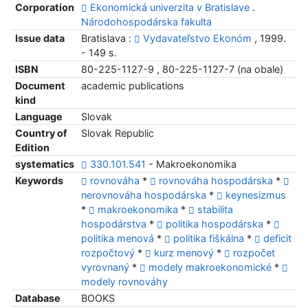
Corporation
Ekonomická univerzita v Bratislave
.
Národohospodárska fakulta
Issue data
Bratislava :
Vydavateľstvo Ekonóm
, 1999.
- 149 s.
ISBN
80-225-1127-9 , 80-225-1127-7 (na obale)
Document
academic publications
kind
Language
Slovak
Country of
Slovak Republic
Edition
systematics
330.101.541
- Makroekonomika
Keywords
rovnováha
*
rovnováha hospodárska
*
nerovnováha hospodárska
*
keynesizmus
*
makroekonomika
*
stabilita
hospodárstva
*
politika hospodárska
*
politika menová
*
politika fiškálna
*
deficit
rozpočtový
*
kurz menový
*
rozpočet
vyrovnaný
*
modely makroekonomické
*
modely rovnováhy
Database
BOOKS