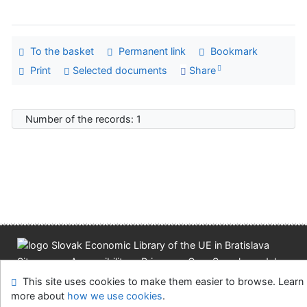
To the basket
Permanent link
Bookmark
Print
Selected documents
Share
Number of the records: 1
Site map
Accessibility
Privacy
OpenSearch module
Feedback form
Cookie settings
This site uses cookies to make them easier to browse. Learn
more about
how we use cookies
.