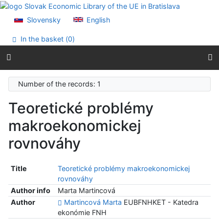
Go to content
Go to menu
Slovensky
English
Accessibility declaration
In the basket (
0
)
Number of the records: 1
Teoretické problémy
makroekonomickej
rovnováhy
Title
Teoretické problémy makroekonomickej
rovnováhy
Author info
Marta Martincová
Author
Martincová Marta
EUBFNHKET - Katedra
ekonómie FNH