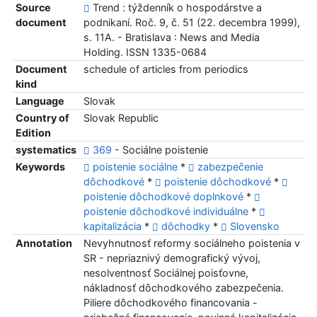
Source
Trend : týždenník o hospodárstve a
document
podnikaní. Roč. 9, č. 51 (22. decembra 1999),
s. 11A. - Bratislava : News and Media
Holding. ISSN 1335-0684
Document
schedule of articles from periodics
kind
Language
Slovak
Country of
Slovak Republic
Edition
systematics
369
- Sociálne poistenie
Keywords
poistenie sociálne
*
zabezpečenie
dôchodkové
*
poistenie dôchodkové
*
poistenie dôchodkové doplnkové
*
poistenie dôchodkové individuálne
*
kapitalizácia
*
dôchodky
*
Slovensko
Annotation
Nevyhnutnosť reformy sociálneho poistenia v
SR - nepriaznivý demografický vývoj,
nesolventnosť Sociálnej poisťovne,
nákladnosť dôchodkového zabezpečenia.
Piliere dôchodkového financovania -