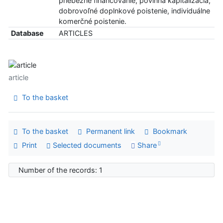
priebežné financovanie, povinná kapitalizácia,
dobrovoľné doplnkové poistenie, individuálne
komerčné poistenie.
Database
ARTICLES
article
To the basket
To the basket
Permanent link
Bookmark
Print
Selected documents
Share
Number of the records: 1