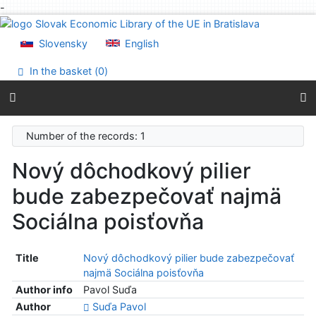
-
Go to content
Go to menu
Slovensky
English
Accessibility declaration
In the basket (
0
)
Number of the records: 1
Nový dôchodkový pilier
bude zabezpečovať najmä
Sociálna poisťovňa
Title
Nový dôchodkový pilier bude zabezpečovať
najmä Sociálna poisťovňa
Author info
Pavol Suďa
Author
Suďa Pavol