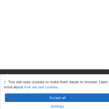
This site uses cookies to make them easier to browse. Learn
Site map
Accessibility
Privacy
OpenSearch module
more about
how we use cookies
.
Feedback form
Cookie settings
Accept all
Slovak Economic Library of the UE in Bratislava
Settings
©1993-2026
IPAC
v.4.8.63a
-
Cosmotron Slovakia, s.r.o.