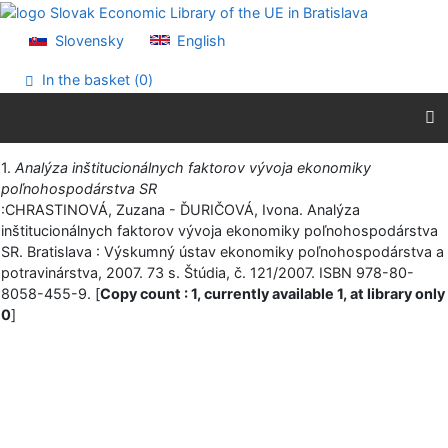
Go to content
Go to menu
Slovensky
English
Accessibility declaration
In the basket (
0
)
Print
1.
Analýza inštitucionálnych faktorov vývoja ekonomiky
poľnohospodárstva SR
:CHRASTINOVÁ, Zuzana - ĎURIČOVÁ, Ivona. Analýza
inštitucionálnych faktorov vývoja ekonomiky poľnohospodárstva
SR. Bratislava : Výskumný ústav ekonomiky poľnohospodárstva a
potravinárstva, 2007. 73 s. Štúdia, č. 121/2007. ISBN 978-80-
8058-455-9. [
Copy count : 1, currently available 1, at library only
0
]