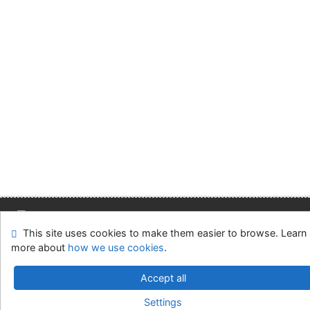
This site uses cookies to make them easier to browse. Learn
Site map
Accessibility
Privacy
OpenSearch module
more about
how we use cookies
.
Feedback form
Cookie settings
Accept all
Slovak Economic Library of the UE in Bratislava
Settings
©1993-2026
IPAC
v.4.8.63a
-
Cosmotron Slovakia, s.r.o.