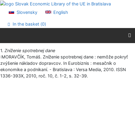
Go to content
Go to menu
Slovensky
English
Accessibility declaration
In the basket (
0
)
Print
1.
Zníženie spotrebnej dane
:MORAVČÍK, Tomáš. Zníženie spotrebnej dane : nemôže pokryť
zvýšenie nákladov dopravcov. In Eurobiznis : mesačník o
ekonomike a podnikaní. - Bratislava : Versa Media, 2010. ISSN
1336-393X, 2010, roč. 10, č. 1-2, s. 32-39.