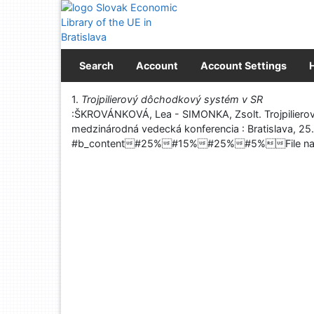
Go to content
Go to menu
Accessibility declaration
Search
Account
Account Settings
Print
1.
Trojpilierový dôchodkový systém v SR
:ŠKROVÁNKOVÁ, Lea - SIMONKA, Zsolt. Trojpilierov
medzinárodná vedecká konferencia : Bratislava, 2
#b_content#25%#15%#25%#5%File na