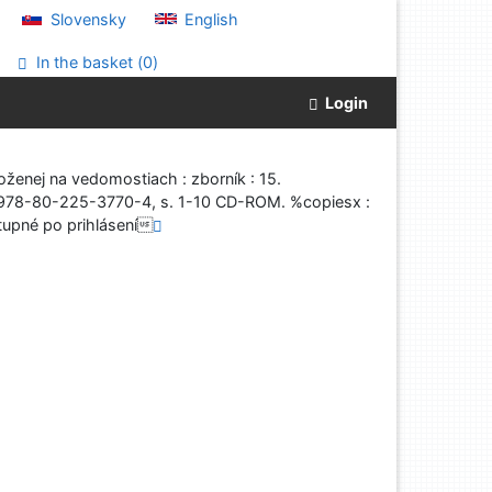
Slovensky
English
In the basket (
0
)
Login
ženej na vedomostiach : zborník : 15.
BN 978-80-225-3770-4, s. 1-10 CD-ROM. %copiesx :
pné po prihlásení