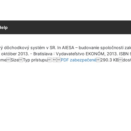
Help
ý dôchodkový systém v SR. In AIESA – budovanie spoločnosti zalo
5. október 2013. - Bratislava : Vydavateľstvo EKONÓM, 2013. IS
meSizeTyp prístupu 
PDF zabezpečené
290.3 KBdostu