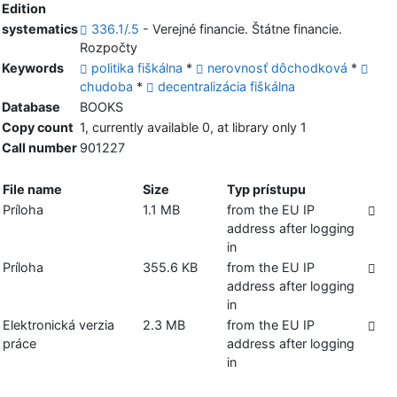
Edition
systematics
336.1/.5
- Verejné financie. Štátne financie.
Rozpočty
Keywords
politika fiškálna
*
nerovnosť dôchodková
*
chudoba
*
decentralizácia fiškálna
Database
BOOKS
Copy count
1, currently available 0, at library only 1
Call number
901227
File name
Size
Typ prístupu
Príloha
1.1 MB
from the EU IP
address after logging
in
Príloha
355.6 KB
from the EU IP
address after logging
in
Elektronická verzia
2.3 MB
from the EU IP
práce
address after logging
in