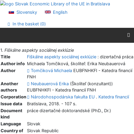
Go to content
Go to menu
Slovensky
English
Accessibility declaration
In the basket (
0
)
Print
1.
Fiškálne aspekty sociálnej exklúzie
Title
Fiškálne aspekty sociálnej exklúzie
: dizertačná práca
Author info
Michaela Tomčiková, školiteľ: Erika Neubauerová
Author
Tomčiková Michaela
EUBFNHKFI - Katedra financií
FNH
Another
Neubauerová Erika
(Školiteľ (konzultant))
authors
EUBFNHKFI - Katedra financií FNH
Corporation
Národohospodárska fakulta EU
.
Katedra financií
Issue data
Bratislava, 2018. - 107 s.
Document
práce dizertačné doktorandské (PhD., Dr.)
kind
Language
Slovak
Country of
Slovak Republic