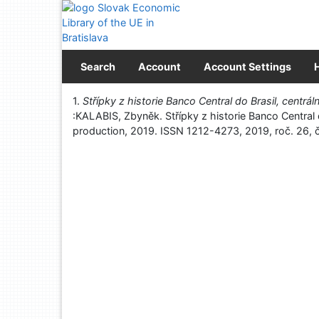
Go to content
Go to menu
Accessibility declaration
Search
Account
Account Settings
Print
1.
Střípky z historie Banco Central do Brasil, centráln
:KALABIS, Zbyněk. Střípky z historie Banco Central d
production, 2019. ISSN 1212-4273, 2019, roč. 26, č