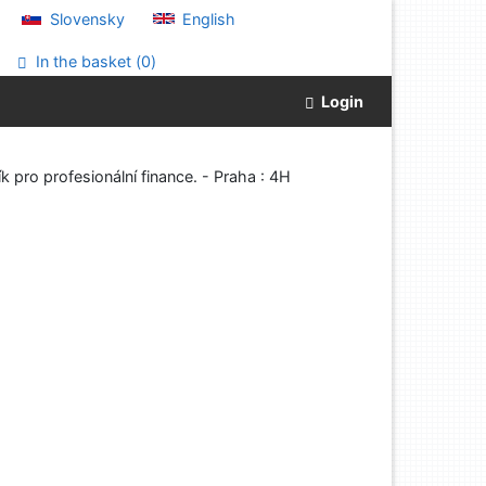
Slovensky
English
In the basket (
0
)
Login
k pro profesionální finance. - Praha : 4H