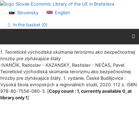
Go to content
Go to menu
Slovensky
English
Accessibility declaration
In the basket (
0
)
Print
1.
Teoretické východiská skúmania terorizmu ako bezpečnostnej
hrozby pre zlyhávajúce štáty
:IVANČÍK, Radoslav - KAZANSKÝ, Rastislav - NEČAS, Pavel.
Teoretické východiská skúmania terorizmu ako bezpečnostnej
hrozby pre zlyhávajúce štáty. 1. vydanie. České Budějovice :
Vysoká škola evropských a regionálních studií, 2020. 112 s. ISBN
978-80-7556-080-3. [
Copy count : 1, currently available 0, at
library only 1
]