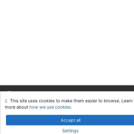
This site uses cookies to make them easier to browse. Learn
Site map
Accessibility
Privacy
OpenSearch module
more about
how we use cookies
.
Feedback form
Cookie settings
Accept all
Slovak Economic Library of the UE in Bratislava
Settings
©1993-2026
IPAC
v.4.8.63a
-
Cosmotron Slovakia, s.r.o.