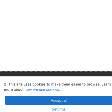
This site uses cookies to make them easier to browse. Learn
Site map
Accessibility
Privacy
OpenSearch module
more about
how we use cookies
.
Feedback form
Cookie settings
Accept all
Slovak Economic Library of the UE in Bratislava
Settings
©1993-2026
IPAC
v.4.8.63a
-
Cosmotron Slovakia, s.r.o.