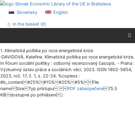
Go to content
Go to menu
Slovensky
English
Accessibility declaration
In the basket (
0
)
Print
1.
Klimatická politika po roce energetické krize
:DAVIDOVÁ, Kateřina. Klimatická politika po roce energetické krize.
In Fórum sociální politiky : odborný recenzovaný časopis. - Praha :
Výzkumný ústav práce a sociálních věcí, 2023. ISSN 1802-5854,
2023, roč. 17, č. 1, s. 22-24. %copiesx :
#b_content#25%#15%#25%#5%File
nameSizeTyp prístupu 
PDF zabezpečené
75.5
KBdostupné po prihlásení