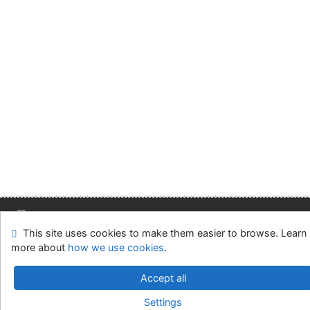
This site uses cookies to make them easier to browse. Learn
Site map
Accessibility
Privacy
OpenSearch module
more about
how we use cookies
.
Feedback form
Cookie settings
Accept all
Slovak Economic Library of the UE in Bratislava
Settings
©1993-2026
IPAC
v.4.8.63a
-
Cosmotron Slovakia, s.r.o.