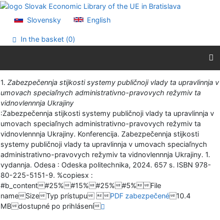
Go to content
Go to menu
Slovensky
English
Accessibility declaration
In the basket (
0
)
Print
1.
Zabezpečennja stijkosti systemy publičnoji vlady ta upravlinnja v
umovach speciaľnych administrativno-pravovych režymiv ta
vidnovlennnja Ukrajiny
:Zabezpečennja stijkosti systemy publičnoji vlady ta upravlinnja v
umovach speciaľnych administrativno-pravovych režymiv ta
vidnovlennnja Ukrajiny. Konferencija. Zabezpečennja stijkosti
systemy publičnoji vlady ta upravlinnja v umovach speciaľnych
administrativno-pravovych režymiv ta vidnovlennnja Ukrajiny. 1.
vydannja. Odesa : Odeska politechnika, 2024. 657 s. ISBN 978-
80-225-5151-9. %copiesx :
#b_content#25%#15%#25%#5%File
nameSizeTyp prístupu 
PDF zabezpečené
10.4
MBdostupné po prihlásení