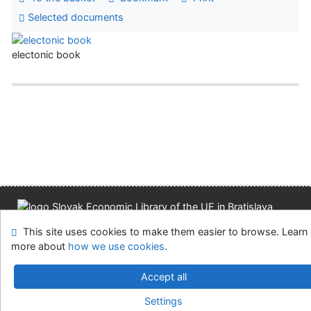
Selected documents
electonic book
Site map
Accessibility
Privacy
OpenSearch module
This site uses cookies to make them easier to browse. Learn
Feedback form
Cookie settings
more about
how we use cookies
.
Slovak Economic Library of the UE in Bratislava
Accept all
©1993-2026
IPAC
v.4.8.63a
-
Cosmotron Slovakia, s.r.o.
Settings