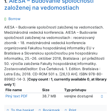
AIESA – Budovanie spoločnosti
1.
založenej na vedomostiach
Borrow
AIESA – Budovanie spoločnosti založenej na vedomostiach.
Medzinárodná vedecká konferencia. AIESA – Budovanie
spoločnosti založenej na vedomostiach : recenzovaný
zborník - 18. medzinárodná vedecká konferencia
organizovaná Fakultou hospodárskej informatiky EU v
Bratislave a Slovenskou spoločnosťou pre hospodársku
informatiku, 25.–26. október 2018, Bratislava : pri príležitosti
50. výročia založenia Fakulty hospodárskej informatiky.
Zostavovateľ/editor: Eva Čerteková. 1. Edition. Bratislava :
Letra Edu, 2018. CD-ROM 501 s. [26,13 AH]. ISBN 978-80-
89962-14-3. [
Copy count : 1, currently available 0, at library
only 1
]
File name
Size
Typ prístupu
Plný text PDF
38.7 MB
verejne dostupné
To the basket
Bookmark
Print