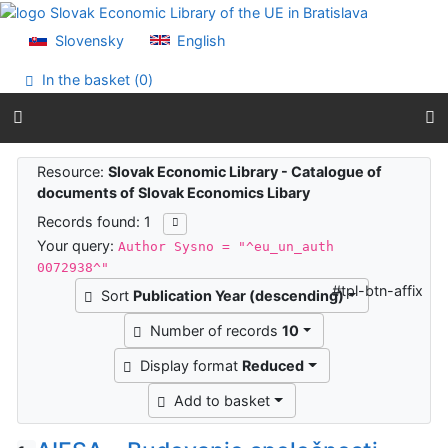
Go to content
Go to menu
Slovensky
English
Accessibility declaration
In the basket (
0
)
Search results
Resource:
Slovak Economic Library - Catalogue of
documents of Slovak Economics Libary
Records found: 1
Your query:
Author Sysno = "^eu_un_auth
0072938^"
#tpl-btn-affix
Sort
Publication Year (descending)
Number of records
10
Display format
Reduced
Add to basket