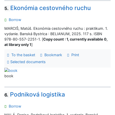
Ekonómia cestovného ruchu
5.
Borrow
MARCIŠ, Matúš. Ekonómia cestovného ruchu : praktikum. 1.
vydanie. Banská Bystrica : BELIANUM, 2025. 117 s. ISBN
978-80-557-2251-1. [
Copy count : 1, currently available 0,
at library only 1
]
To the basket
Bookmark
Print
Selected documents
book
Podniková logistika
6.
Borrow
MALÁ, Denisa. Podniková logistika. 1. vydanie. Banská