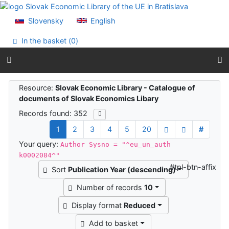
Go to content
Go to menu
Slovensky
English
Accessibility declaration
In the basket (
0
)
Search results
Resource:
Slovak Economic Library - Catalogue of
documents of Slovak Economics Libary
Records found: 352
1
2
3
4
5
20
#
Your query:
Author Sysno = "^eu_un_auth
k0002084^"
#tpl-btn-affix
Sort
Publication Year (descending)
Number of records
10
Display format
Reduced
Add to basket