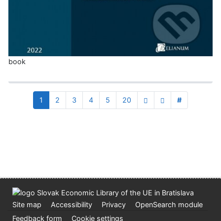
book
1
2
3
4
5
20
#
Site map
Accessibility
Privacy
OpenSearch module
Feedback form
Cookie settings