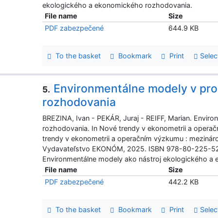
ekologického a ekonomického rozhodovania.
File name
Size
PDF zabezpečené
644.9 KB
To the basket
Bookmark
Print
Selec
Environmentálne modely v pr
5.
rozhodovania
BREZINA, Ivan - PEKÁR, Juraj - REIFF, Marian. Envir
rozhodovania. In Nové trendy v ekonometrii a opera
trendy v ekonometrii a operačním výzkumu : mezinárod
Vydavateľstvo EKONÓM, 2025. ISBN 978-80-225-527
Environmentálne modely ako nástroj ekologického a
File name
Size
PDF zabezpečené
442.2 KB
To the basket
Bookmark
Print
Selec