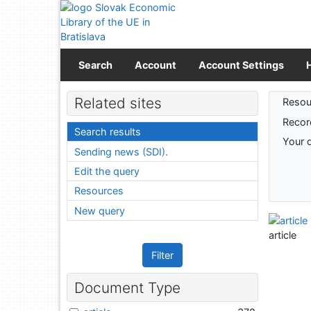
Go to content
Go to menu
Accessibility declaration
Search
Account
Account Settings
Sear
Related sites
Resou
Recor
Search results
Your 
Sending news (SDI).
Edit the query
Resources
New query
article
Filter
Document Type