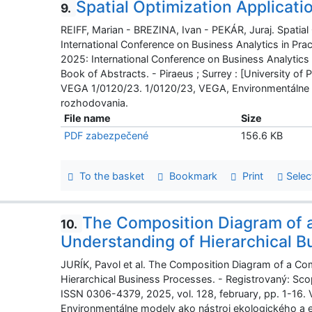
Spatial Optimization Applicatio
9.
REIFF, Marian - BREZINA, Ivan - PEKÁR, Juraj. Spatial 
International Conference on Business Analytics in Pra
2025: International Conference on Business Analytics i
Book of Abstracts. - Piraeus ; Surrey : [University of P
VEGA 1/0120/23. 1/0120/23, VEGA, Environmentálne
rozhodovania.
File name
Size
PDF zabezpečené
156.6 KB
To the basket
Bookmark
Print
Selec
The Composition Diagram of 
10.
Understanding of Hierarchical B
JURÍK, Pavol et al. The Composition Diagram of a C
Hierarchical Business Processes. - Registrovaný: Scop
ISSN 0306-4379, 2025, vol. 128, february, pp. 1-16
Environmentálne modely ako nástroj ekologického a