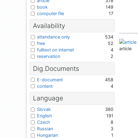
article
378
book
149
computer file
17
Availability
attendance only
534
free
52
article
fulltext on internet
4
reservation
2
Dig.Documents
E-document
458
content
4
Language
Slovak
360
English
191
Czech
8
Russian
3
Hungarian
1