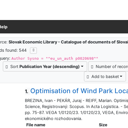
Help
ch results
rce:
Slovak Economic Library - Catalogue of documents of Slov
ds found: 544
query:
Author Sysno = "^eu_un_auth p0020698^"
Sort
Publication Year (descending)
Number of reco
Add to basket
Optimisation of Wind Park Loc
1.
BREZINA, Ivan - PEKÁR, Juraj - REIFF, Marian. Optimi
Science, Registrovaný: Scopus. In Acta Logistica. - S
pp. 75-87. VEGA 1/0120/23. 1/0120/23, VEGA, Enviro
ekonomického rozhodovania.
File name
Size