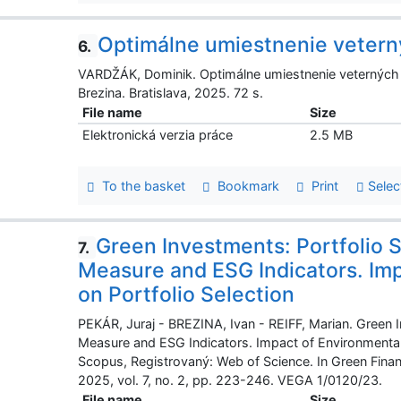
Optimálne umiestnenie vetern
6.
VARDŽÁK, Dominik. Optimálne umiestnenie veterných p
Brezina. Bratislava, 2025. 72 s.
File name
Size
Elektronická verzia práce
2.5 MB
To the basket
Bookmark
Print
Selec
Green Investments: Portfolio 
7.
Measure and ESG Indicators. Imp
on Portfolio Selection
PEKÁR, Juraj - BREZINA, Ivan - REIFF, Marian. Green 
Measure and ESG Indicators. Impact of Environmental I
Scopus, Registrovaný: Web of Science. In Green Finan
2025, vol. 7, no. 2, pp. 223-246. VEGA 1/0120/23.
File name
Size