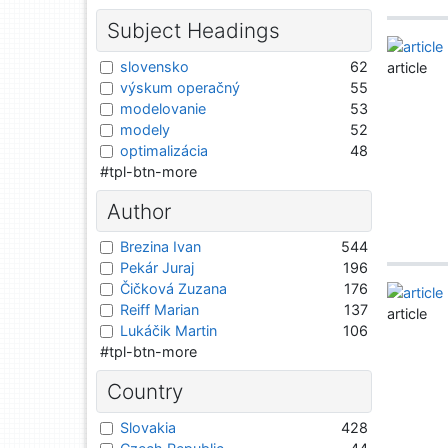
Subject Headings
slovensko
62
article
výskum operačný
55
modelovanie
53
modely
52
optimalizácia
48
#tpl-btn-more
Author
Brezina Ivan
544
Pekár Juraj
196
Čičková Zuzana
176
Reiff Marian
137
article
Lukáčik Martin
106
#tpl-btn-more
Country
Slovakia
428