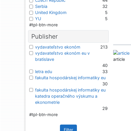
Czech Republic
44
Serbia
32
United Kingdom
5
YU
5
#tpl-btn-more
Publisher
vydavateľstvo ekonóm
213
vydavateľstvo ekonóm eu v
bratislave
article
40
letra edu
33
fakulta hospodárskej informatiky eu
30
fakulta hospodárskej informatiky eu
katedra operačného výskumu a
ekonometrie
29
#tpl-btn-more
Filter