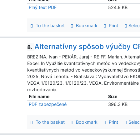
Plný text PDF
524.9 KB
To the basket
Bookmark
Print
Selec
Alternatívny spôsob výučby 
8.
BREZINA, Ivan - PEKÁR, Juraj - REIFF, Marian. Alte
Excel. In Využitie kvantitatívnych metód vo vedeckový
kvantitatívnych metód vo vedeckovýskumnej činnosti a
2025, Nová Lehota. - Bratislava : Vydavateľstvo E
VEGA 1/0120/23. 1/0120/23, VEGA, Environmentálne
rozhodovania.
File name
Size
PDF zabezpečené
396.3 KB
To the basket
Bookmark
Print
Selec