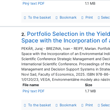
Plný text PDF
1.1 MB
To the basket
Bookmark
Print
Selec
Portfolio Selection in the Yie
2.
Space with the Incorporation of 
PEKÁR, Juraj - BREZINA, Ivan - REIFF, Marian. Portfol
Space with the Incorporation of an Environmental Indi
Scientific Conference Strategic Management and Dec
International Scientific Conference. Proceedings of the
Management and Decision Support Systems in Strategi
Novi Sad, Faculty of Economics, 2025. ISBN 978-86
1/0120/23, VEGA, Environmentálne modely ako nástr
File name
Size
Plný text PDF
1.7 MB
To the basket
Bookmark
Print
Selec