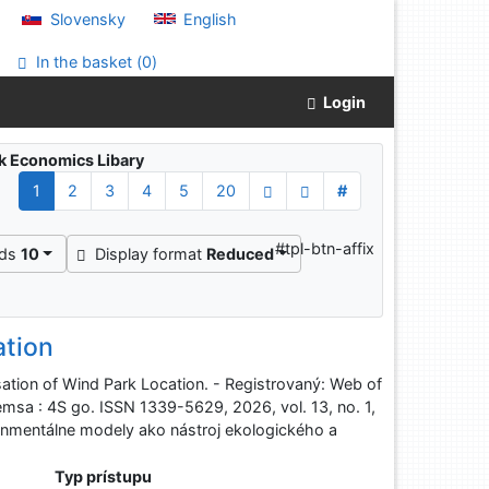
Slovensky
English
In the basket (
0
)
Login
ak Economics Libary
1
2
3
4
5
20
#
#tpl-btn-affix
rds
10
Display format
Reduced
ation
sation of Wind Park Location. - Registrovaný: Web of
emsa : 4S go. ISSN 1339-5629, 2026, vol. 13, no. 1,
nmentálne modely ako nástroj ekologického a
Typ prístupu