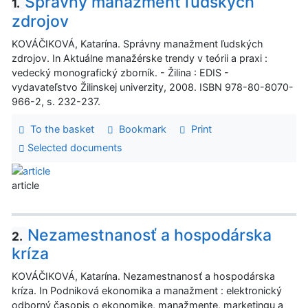
Správny manažment ľudských
1.
zdrojov
KOVÁČIKOVÁ, Katarína. Správny manažment ľudských
zdrojov. In Aktuálne manažérske trendy v teórii a praxi :
vedecký monografický zborník. - Žilina : EDIS -
vydavateľstvo Žilinskej univerzity, 2008. ISBN 978-80-8070-
966-2, s. 232-237.
To the basket
Bookmark
Print
Selected documents
article
Nezamestnanosť a hospodárska
2.
kríza
KOVÁČIKOVÁ, Katarína. Nezamestnanosť a hospodárska
kríza. In Podniková ekonomika a manažment : elektronický
odborný časopis o ekonomike, manažmente, marketingu a