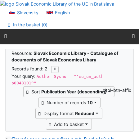
Go to content
Go to menu
Slovensky
English
Accessibility declaration
In the basket (
0
)
Search results
Resource:
Slovak Economic Library - Catalogue of
documents of Slovak Economics Libary
Records found: 2
Your query:
Author Sysno = "^eu_un_auth
p0048101^"
#tpl-btn-affix
Sort
Publication Year (descending)
Number of records
10
Display format
Reduced
Add to basket