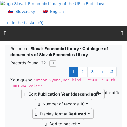
Go to content
Go to menu
Slovensky
English
Accessibility declaration
In the basket (
0
)
Search results
Resource:
Slovak Economic Library - Catalogue of
documents of Slovak Economics Libary
Records found: 22
1
2
3
#
Your query:
Author Sysno/Doc.kind = "^eu_un_auth
0001584 xcla^"
#tpl-btn-affix
Sort
Publication Year (descending)
Number of records
10
Display format
Reduced
Add to basket