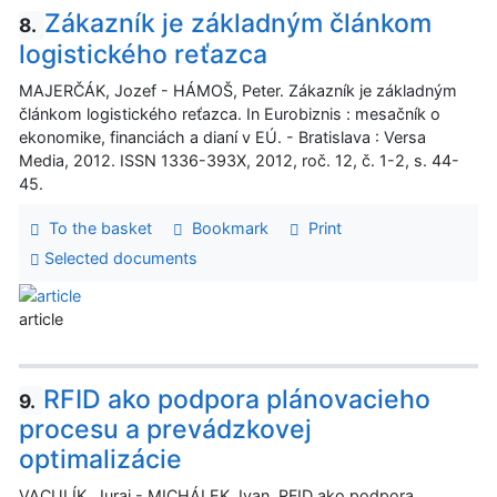
Zákazník je základným článkom
8.
logistického reťazca
MAJERČÁK, Jozef - HÁMOŠ, Peter. Zákazník je základným
článkom logistického reťazca. In Eurobiznis : mesačník o
ekonomike, financiách a dianí v EÚ. - Bratislava : Versa
Media, 2012. ISSN 1336-393X, 2012, roč. 12, č. 1-2, s. 44-
45.
To the basket
Bookmark
Print
Selected documents
article
RFID ako podpora plánovacieho
9.
procesu a prevádzkovej
optimalizácie
VACULÍK, Juraj - MICHÁLEK, Ivan. RFID ako podpora