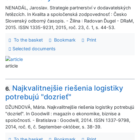
NENADÁL, Jaroslav. Strategie partnerství v dodavatelských
řetězcích. In Kvalita a spoločenská zodpovednosť : Česko
Slovenský odborný časopis. - Žilina : Radovan Ďugel - DRaM,
2015. ISSN 1335-9231, 2015, roč. 23, č. 1, s. 44-53.
To the basket
Bookmark
Print
Selected documents
article
Najkvalitnejšie riešenia logistiky
6.
potrebujú "dozrieť"
DŽUNDOVÁ, Mária. Najkvalitnejšie riešenia logistiky potrebujú
"dozrieť". In Goodwill : magazín o ekonomike, biznise a
spoločnosti. - Bratislava : Goodwill, 2014. ISSN 1337-9798,
2014, roč. 6, č. September-október, s. 38-39.
To the basket
Bookmark
Print