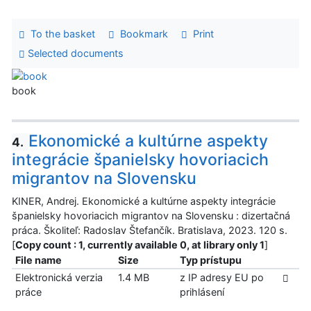
To the basket
Bookmark
Print
Selected documents
book
Ekonomické a kultúrne aspekty
4.
integrácie španielsky hovoriacich
migrantov na Slovensku
KINER, Andrej. Ekonomické a kultúrne aspekty integrácie
španielsky hovoriacich migrantov na Slovensku : dizertačná
práca. Školiteľ: Radoslav Štefančík. Bratislava, 2023. 120 s.
[
Copy count : 1, currently available 0, at library only 1
]
File name
Size
Typ prístupu
Elektronická verzia
1.4 MB
z IP adresy EU po
práce
prihlásení