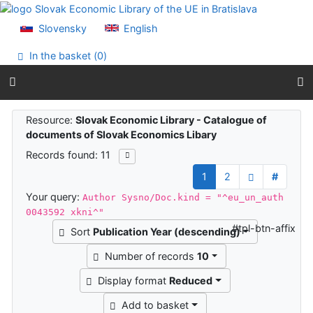
Go to content
Go to menu
Slovensky
English
Accessibility declaration
In the basket (
0
)
Search results
Resource:
Slovak Economic Library - Catalogue of
documents of Slovak Economics Libary
Records found: 11
1
2
#
Your query:
Author Sysno/Doc.kind = "^eu_un_auth
0043592 xkni^"
#tpl-btn-affix
Sort
Publication Year (descending)
Number of records
10
Display format
Reduced
Add to basket