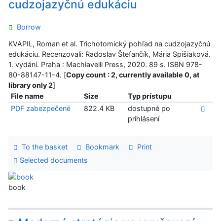
cudzojazyčnú edukáciu
Borrow
KVAPIL, Roman et al. Trichotomický pohľad na cudzojazyčnú
edukáciu. Recenzovali: Radoslav Štefančík, Mária Spišiaková.
1. vydání. Praha : Machiavelli Press, 2020. 89 s. ISBN 978-
80-88147-11-4. [
Copy count : 2, currently available 0, at
library only 2
]
File name
Size
Typ prístupu
PDF zabezpečené
822.4 KB
dostupné po
prihlásení
To the basket
Bookmark
Print
Selected documents
book