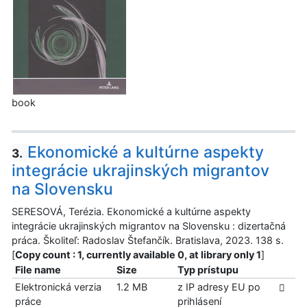
book
Ekonomické a kultúrne aspekty
3.
integrácie ukrajinských migrantov
na Slovensku
SERESOVÁ, Terézia. Ekonomické a kultúrne aspekty
integrácie ukrajinských migrantov na Slovensku : dizertačná
práca. Školiteľ: Radoslav Štefančík. Bratislava, 2023. 138 s.
[
Copy count : 1, currently available 0, at library only 1
]
File name
Size
Typ prístupu
Elektronická verzia
1.2 MB
z IP adresy EU po
práce
prihlásení