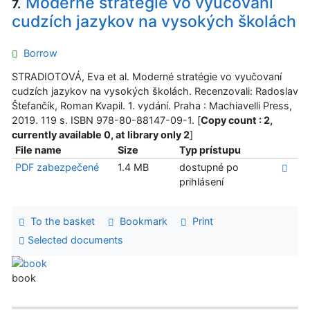
Moderné stratégie vo vyučovaní
7.
cudzích jazykov na vysokých školách
Borrow
STRADIOTOVÁ, Eva et al. Moderné stratégie vo vyučovaní
cudzích jazykov na vysokých školách. Recenzovali: Radoslav
Štefančík, Roman Kvapil. 1. vydání. Praha : Machiavelli Press,
2019. 119 s. ISBN 978-80-88147-09-1. [
Copy count : 2,
currently available 0, at library only 2
]
File name
Size
Typ prístupu
PDF zabezpečené
1.4 MB
dostupné po
prihlásení
To the basket
Bookmark
Print
Selected documents
book