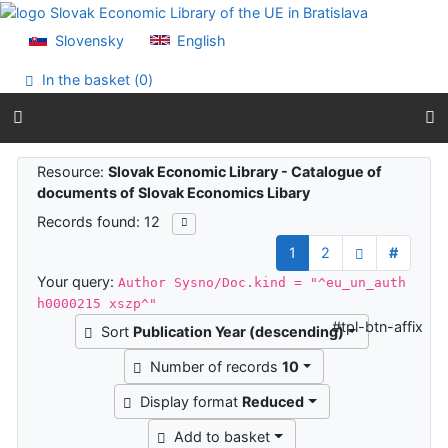
Go to content
Go to menu
Slovensky
English
Accessibility declaration
In the basket (
0
)
Search results
Resource:
Slovak Economic Library - Catalogue of
documents of Slovak Economics Libary
Records found: 12
1
2
#
Your query:
Author Sysno/Doc.kind = "^eu_un_auth
h0000215 xszp^"
#tpl-btn-affix
Sort
Publication Year (descending)
Number of records
10
Display format
Reduced
Add to basket