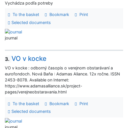
Vychádza podľa potreby
To the basket
Bookmark
Print
Selected documents
journal
VO v kocke
3.
VO v kocke : odborný časopis o verejnom obstarávaní a
eurofondoch. Nová Baňa : Adamas Aliance. 12x ročne. ISSN
2453-8078. Available on Internet:
https://www.adamasalliance.sk/project-
pages/verejneobstaravania.html
To the basket
Bookmark
Print
Selected documents
journal