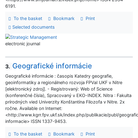
6191.
To the basket
Bookmark
Print
Selected documents
electronic journal
Geografické informácie
3.
Geografické informácie : časopis Katedry geografie,
geoinformatiky a regionálneho rozvoja FPVaI UKF v Nitre
[elektronický zdroj]. - Registrovaný: Web of Science
(konferenčné čísla), Spracovaný v EKO-INDEX. Nitra : Fakulta
prírodných vied Univerzity Konštantína Filozofa v Nitre. 2x
ročne. Available on Internet:
<http://www.kgrr.fpv.ukf.sk/index.php/publikacie/publ/geografi
informacie> ISSN 1337-9453.
To the basket
Bookmark
Print