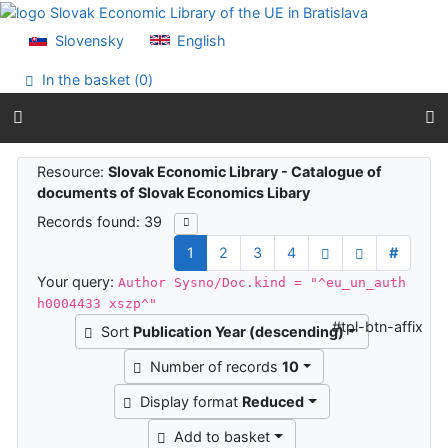
Go to content
Go to menu
Slovensky
English
Accessibility declaration
In the basket (
0
)
Search results
Resource:
Slovak Economic Library - Catalogue of
documents of Slovak Economics Libary
Records found: 39
1
2
3
4
#
Your query:
Author Sysno/Doc.kind = "^eu_un_auth
h0004433 xszp^"
#tpl-btn-affix
Sort
Publication Year (descending)
Number of records
10
Display format
Reduced
Add to basket