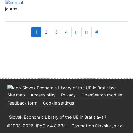
journal
1
2
3
4
#
Site map
Accessibility
Privacy
OpenSearch module
Feedback form
Cookie settings
Slovak Economic Library of the UE in Bratislava
©1993-2026
IPAC
v.4.8.63a
-
Cosmotron Slovakia, s.r.o.