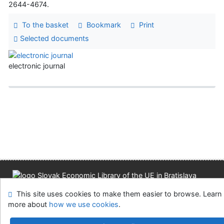
2644-4674.
To the basket
Bookmark
Print
Selected documents
electronic journal
Site map
Accessibility
Privacy
OpenSearch module
This site uses cookies to make them easier to browse. Learn
Feedback form
Cookie settings
more about
how we use cookies
.