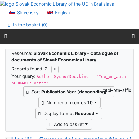
Go to content
Go to menu
Slovensky
English
Accessibility declaration
In the basket (
0
)
Search results
Resource:
Slovak Economic Library - Catalogue of
documents of Slovak Economics Libary
Records found: 2
Your query:
Author Sysno/Doc.kind = "^eu_un_auth
h0004817 xszp^"
#tpl-btn-affix
Sort
Publication Year (descending)
Number of records
10
Display format
Reduced
Add to basket