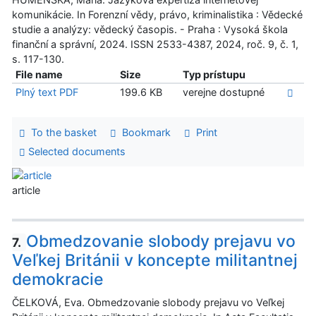
komunikácie. In Forenzní vědy, právo, kriminalistika : Vědecké
studie a analýzy: vědecký časopis. - Praha : Vysoká škola
finanční a správní, 2024. ISSN 2533-4387, 2024, roč. 9, č. 1,
s. 117-130.
File name
Size
Typ prístupu
Plný text PDF
199.6 KB
verejne dostupné
To the basket
Bookmark
Print
Selected documents
article
Obmedzovanie slobody prejavu vo
7.
Veľkej Británii v koncepte militantnej
demokracie
ČELKOVÁ, Eva. Obmedzovanie slobody prejavu vo Veľkej