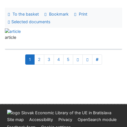
To the basket
Bookmark
Print
Selected documents
article
1
2
3
4
5
#
Site map
Accessibility
Privacy
OpenSearch module