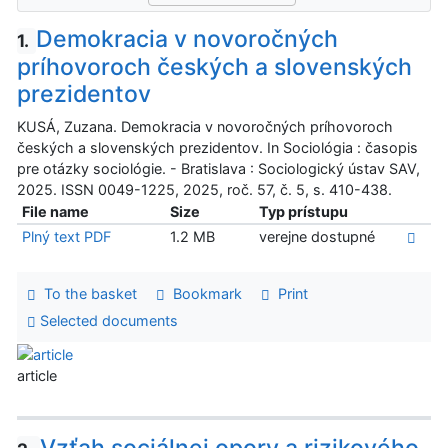
Demokracia v novoročných
1.
príhovoroch českých a slovenských
prezidentov
KUSÁ, Zuzana. Demokracia v novoročných príhovoroch
českých a slovenských prezidentov. In Sociológia : časopis
pre otázky sociológie. - Bratislava : Sociologický ústav SAV,
2025. ISSN 0049-1225, 2025, roč. 57, č. 5, s. 410-438.
File name
Size
Typ prístupu
Plný text PDF
1.2 MB
verejne dostupné
To the basket
Bookmark
Print
Selected documents
article
Vzťah sociálnej opory a rizikového