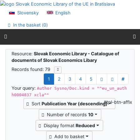
Go to content
Go to menu
Slovensky
English
Accessibility declaration
In the basket (
0
)
Search results
Resource:
Slovak Economic Library - Catalogue of
documents of Slovak Economics Libary
Records found: 79
1
2
3
4
5
#
Your query:
Author Sysno/Doc.kind = "^eu_un_auth
h0004837 xcla^"
#tpl-btn-affix
Sort
Publication Year (descending)
Number of records
10
Display format
Reduced
Add to basket