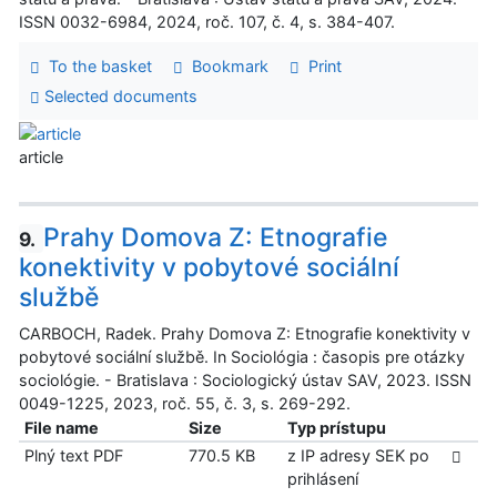
ISSN 0032-6984, 2024, roč. 107, č. 4, s. 384-407.
To the basket
Bookmark
Print
Selected documents
article
Prahy Domova Z: Etnografie
9.
konektivity v pobytové sociální
službě
CARBOCH, Radek. Prahy Domova Z: Etnografie konektivity v
pobytové sociální službě. In Sociológia : časopis pre otázky
sociológie. - Bratislava : Sociologický ústav SAV, 2023. ISSN
0049-1225, 2023, roč. 55, č. 3, s. 269-292.
File name
Size
Typ prístupu
Plný text PDF
770.5 KB
z IP adresy SEK po
prihlásení