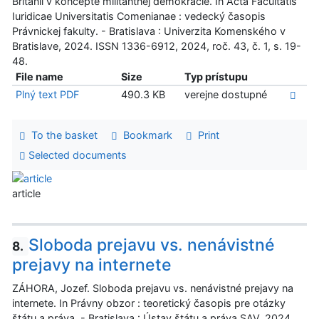
Británii v koncepte militantnej demokracie. In Acta Facultatis
Iuridicae Universitatis Comenianae : vedecký časopis
Právnickej fakulty. - Bratislava : Univerzita Komenského v
Bratislave, 2024. ISSN 1336-6912, 2024, roč. 43, č. 1, s. 19-
48.
File name
Size
Typ prístupu
Plný text PDF
490.3 KB
verejne dostupné
To the basket
Bookmark
Print
Selected documents
article
Sloboda prejavu vs. nenávistné
8.
prejavy na internete
ZÁHORA, Jozef. Sloboda prejavu vs. nenávistné prejavy na
internete. In Právny obzor : teoretický časopis pre otázky
štátu a práva. - Bratislava : Ústav štátu a práva SAV, 2024.