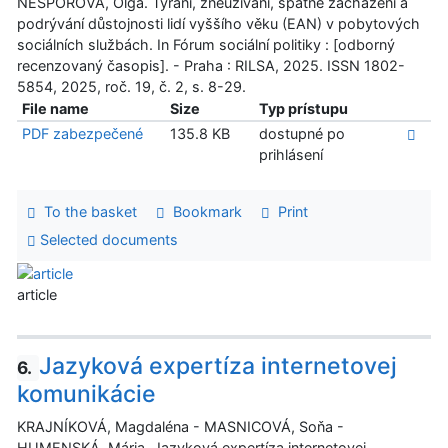
NEŠPOROVÁ, Olga. Týrání, zneužívání, špatné zacházení a
podrývání důstojnosti lidí vyššího věku (EAN) v pobytových
sociálních službách. In Fórum sociální politiky : [odborný
recenzovaný časopis]. - Praha : RILSA, 2025. ISSN 1802-
5854, 2025, roč. 19, č. 2, s. 8-29.
File name
Size
Typ prístupu
PDF zabezpečené
135.8 KB
dostupné po
prihlásení
To the basket
Bookmark
Print
Selected documents
article
Jazyková expertíza internetovej
6.
komunikácie
KRAJNÍKOVÁ, Magdaléna - MASNICOVÁ, Soňa -
HUMENSKÁ, Mária. Jazyková expertíza internetovej