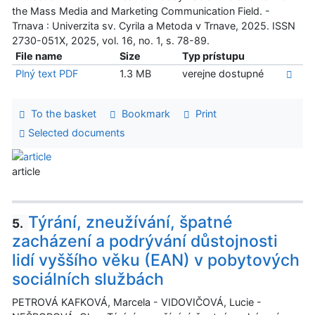
the Mass Media and Marketing Communication Field. -
Trnava : Univerzita sv. Cyrila a Metoda v Trnave, 2025. ISSN
2730-051X, 2025, vol. 16, no. 1, s. 78-89.
File name
Size
Typ prístupu
Plný text PDF
1.3 MB
verejne dostupné
To the basket
Bookmark
Print
Selected documents
article
Týrání, zneužívání, špatné
5.
zacházení a podrývání důstojnosti
lidí vyššího věku (EAN) v pobytových
sociálních službách
PETROVÁ KAFKOVÁ, Marcela - VIDOVIČOVÁ, Lucie -