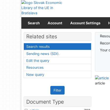
Go to content
Go to menu
Accessibility declaration
Search
Account
Account Settings
Sear
Related sites
Resou
Recor
Search results
Your 
Sending news (SDI).
Edit the query
Resources
New query
article
Filter
Document Type