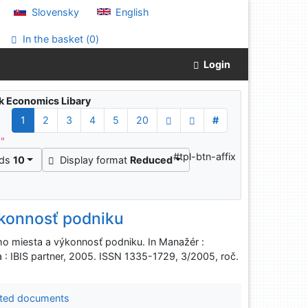
Slovensky
English
In the basket (
0
)
Login
ak Economics Libary
1
2
3
4
5
20
#
^"
#tpl-btn-affix
rds
10
Display format
Reduced
ýkonnosť podniku
o miesta a výkonnosť podniku. In Manažér :
va : IBIS partner, 2005. ISSN 1335-1729, 3/2005, roč.
ted documents