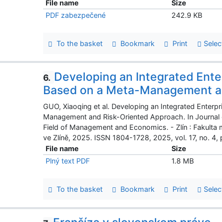
File name
Size
PDF zabezpečené
242.9 KB
To the basket
Bookmark
Print
Selec
Developing an Integrated Ent
6.
Based on a Meta-Management a
GUO, Xiaoqing et al. Developing an Integrated Ente
Management and Risk-Oriented Approach. In Journal of
Field of Management and Economics. - Zlín : Fakult
ve Zlíně, 2025. ISSN 1804-1728, 2025, vol. 17, no. 4,
File name
Size
Plný text PDF
1.8 MB
To the basket
Bookmark
Print
Selec