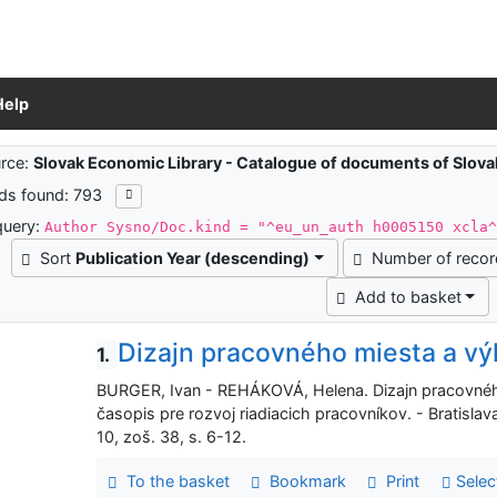
Help
ch results
rce:
Slovak Economic Library - Catalogue of documents of Slov
ds found: 793
query:
Author Sysno/Doc.kind = "^eu_un_auth h0005150 xcla
Sort
Publication Year (descending)
Number of reco
Add to basket
Dizajn pracovného miesta a v
1.
BURGER, Ivan - REHÁKOVÁ, Helena. Dizajn pracovnéh
časopis pre rozvoj riadiacich pracovníkov. - Bratisla
10, zoš. 38, s. 6-12.
To the basket
Bookmark
Print
Selec