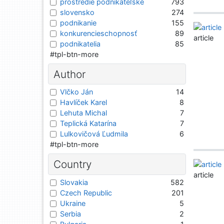
prostredie podnikateľské
793
slovensko
274
podnikanie
155
konkurencieschopnosť
89
article
podnikatelia
85
#tpl-btn-more
Author
Vlčko Ján
14
Havlíček Karel
8
Lehuta Michal
7
Teplická Katarína
7
Lulkovičová Ľudmila
6
#tpl-btn-more
Country
article
Slovakia
582
Czech Republic
201
Ukraine
5
Serbia
2