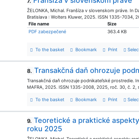
Franšíza v slovenskom práve
7.
ŽELONKA, Michal. Franšíza v slovenskom práve. In Da
Bratislava : Wolters Kluwer, 2025. ISSN 1335-7034, 20
File name
Size
PDF zabezpečené
363.4 KB
To the basket
Bookmark
Print
Selec
Transakčná daň ohrozuje podn
8.
Transakčná daň ohrozuje podnikateľské prostredie. In 
MAFRA, 2025. ISSN 1335-2008, 2025, roč. 30, č. 2, s
To the basket
Bookmark
Print
Selec
Teoretické a praktické aspekty
9.
roku 2025
ŽELONKA, Michal. Teoretické a praktické aspekty regis