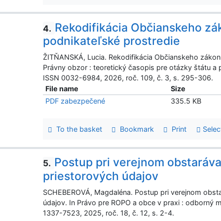
Rekodifikácia Občianskeho zák
4.
podnikateľské prostredie
ŽITŇANSKÁ, Lucia. Rekodifikácia Občianskeho zákonník
Právny obzor : teoretický časopis pre otázky štátu a p
ISSN 0032-6984, 2026, roč. 109, č. 3, s. 295-306.
File name
Size
PDF zabezpečené
335.5 KB
To the basket
Bookmark
Print
Selec
Postup pri verejnom obstaráv
5.
priestorových údajov
SCHEBEROVÁ, Magdaléna. Postup pri verejnom obsta
údajov. In Právo pre ROPO a obce v praxi : odborný m
1337-7523, 2025, roč. 18, č. 12, s. 2-4.