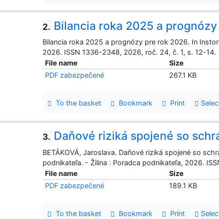
Bilancia roka 2025 a prognózy
2.
Bilancia roka 2025 a prognózy pre rok 2026. In Instore 
2026. ISSN 1336-2348, 2026, roč. 24, č. 1, s. 12-14.
File name
Size
PDF zabezpečené
267.1 KB
To the basket
Bookmark
Print
Selec
Daňové riziká spojené so sch
3.
BETÁKOVÁ, Jaroslava. Daňové riziká spojené so schr
podnikateľa. - Žilina : Poradca podnikateľa, 2026. ISS
File name
Size
PDF zabezpečené
189.1 KB
To the basket
Bookmark
Print
Selec