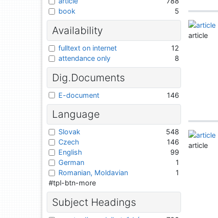
article
788
book
5
Availability
article
fulltext on internet
12
attendance only
8
Dig.Documents
E-document
146
Language
Slovak
548
Czech
146
article
English
99
German
1
Romanian, Moldavian
1
#tpl-btn-more
Subject Headings