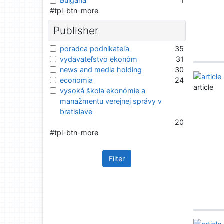
Bulgaria
1
#tpl-btn-more
Publisher
poradca podnikateľa
35
vydavateľstvo ekonóm
31
news and media holding
30
economia
24
article
vysoká škola ekonómie a
manažmentu verejnej správy v
bratislave
20
#tpl-btn-more
Filter