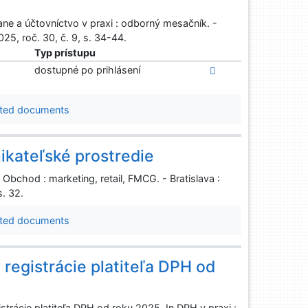
ne a účtovníctvo v praxi : odborný mesačník. -
25, roč. 30, č. 9, s. 34-44.
Typ prístupu
dostupné po prihlásení
ted documents
ikateľské prostredie
Obchod : marketing, retail, FMCG. - Bratislava :
. 32.
ted documents
 registrácie platiteľa DPH od
trácie platiteľa DPH od roku 2025. In DPH v praxi :