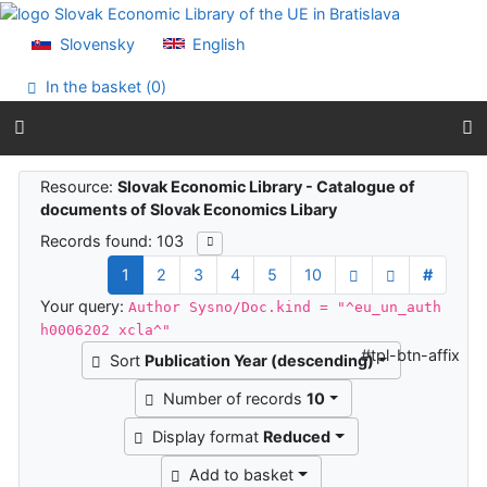
Go to content
Go to menu
Slovensky
English
Accessibility declaration
In the basket (
0
)
Search results
Resource:
Slovak Economic Library - Catalogue of
documents of Slovak Economics Libary
Records found: 103
1
2
3
4
5
10
#
Your query:
Author Sysno/Doc.kind = "^eu_un_auth
h0006202 xcla^"
#tpl-btn-affix
Sort
Publication Year (descending)
Number of records
10
Display format
Reduced
Add to basket