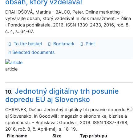
obsah, ktorý vzdeláva!
DRAHOŠOVÁ, Martina - BALCO, Peter. Online marketing –
vytvárajte obsah, ktorý vzdeláva! In Zisk manažment. - Žilina
: Poradca podnikateľa, 2016. ISSN 1339-2433, 2016, roč. 8,
č. 4, s. 64-67.
To the basket
Bookmark
Print
Selected documents
article
Jednotný digitálny trh posunie
10.
dopredu EÚ aj Slovensko
CHRENEK, Dušan. Jednotný digitálny trh posunie dopredu EÚ
aj Slovensko. In Goodwill : magazín o ekonomike, biznise a
spoločnosti. - Bratislava : Goodwill, 2016. ISSN 1337-9798,
2016, roč. 8, č. Apríl-máj, s. 18-19.
File name
Size
Typ prístupu