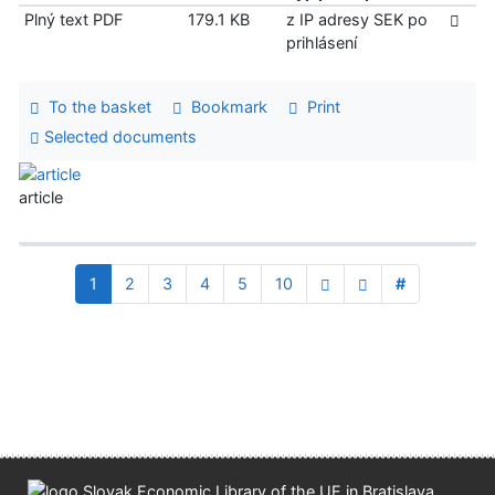
Plný text PDF
179.1 KB
z IP adresy SEK po
prihlásení
To the basket
Bookmark
Print
Selected documents
article
1
2
3
4
5
10
#