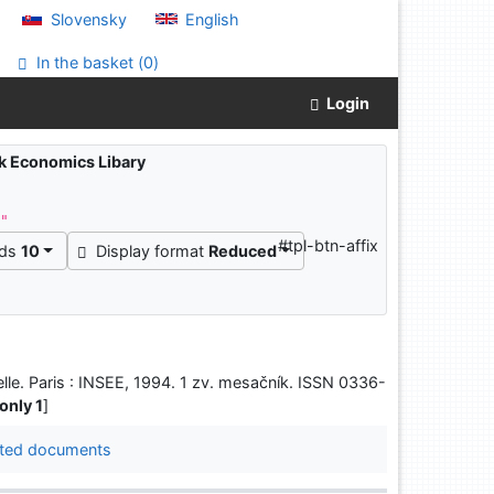
Slovensky
English
In the basket (
0
)
Login
ak Economics Libary
^"
#tpl-btn-affix
rds
10
Display format
Reduced
lle. Paris : INSEE, 1994. 1 zv. mesačník. ISSN 0336-
 only 1
]
ted documents