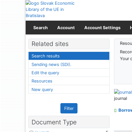
Go to content
Go to menu
Accessibility declaration
Search
Account
Account Settings
Sear
Related sites
Resou
Recor
Search results
Your 
Sending news (SDI).
Edit the query
Resources
New query
journal
Filter
Borro
Document Type