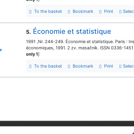
To the basket
Bookmark
Print
Selec
Économie et statistique
5.
1991 ,Nr. 244-249. Économie et statistique. Paris : Ins
économiques, 1991. 2 zv. mesačník. ISSN 0336-1451
w
only 1
]
To the basket
Bookmark
Print
Selec
lity
Privacy
OpenSearch module