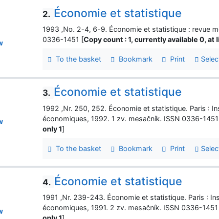
Économie et statistique
2.
1993 ,No. 2-4, 6-9. Économie et statistique : revue m
0336-1451 [
Copy count : 1, currently available 0, at l
w
To the basket
Bookmark
Print
Selec
Économie et statistique
3.
1992 ,Nr. 250, 252. Économie et statistique. Paris : Ins
économiques, 1992. 1 zv. mesačník. ISSN 0336-1451
w
only 1
]
To the basket
Bookmark
Print
Selec
Économie et statistique
4.
1991 ,Nr. 239-243. Économie et statistique. Paris : Ins
économiques, 1991. 2 zv. mesačník. ISSN 0336-1451
w
only 1
]