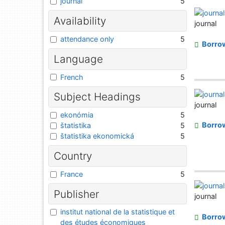
journal
5
Availability
journal
attendance only
5
Borro
Language
French
5
Subject Headings
journal
ekonómia
5
Borro
štatistika
5
štatistika ekonomická
5
Country
France
5
Publisher
journal
institut national de la statistique et
Borro
des études économiques