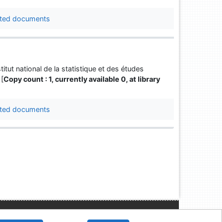
ted documents
titut national de la statistique et des études
 [
Copy count : 1, currently available 0, at library
ted documents
Slovak Economic Library of the UE in Bratislava