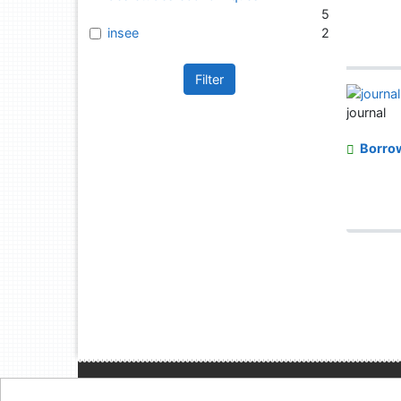
5
insee
2
Filter
journal
Borro
Site map
Accessibi