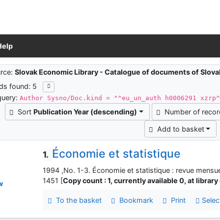
Help
ch results
rce:
Slovak Economic Library - Catalogue of documents of Slov
ds found: 5
query:
Author Sysno/Doc.kind = "^eu_un_auth h0006291 xzrp
Sort
Publication Year (descending)
Number of reco
Add to basket
Économie et statistique
1.
1994 ,No. 1-3. Économie et statistique : revue mensue
1451 [
Copy count : 1, currently available 0, at library
w
To the basket
Bookmark
Print
Selec