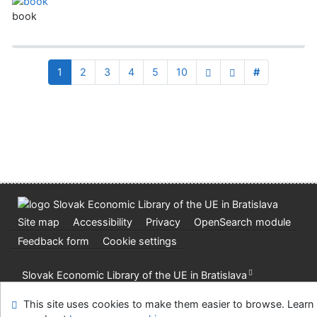
book
1
2
3
4
5
10
#
Site map
Accessibility
Privacy
OpenSearch module
Feedback form
Cookie settings
Slovak Economic Library of the UE in Bratislava
©1993-2026
IPAC
v.4.8.63a
-
Cosmotron Slovakia, s.r.o.
This site uses cookies to make them easier to browse. Learn