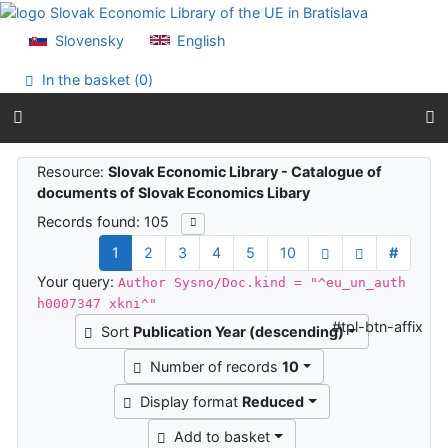
Go to content
Go to menu
Slovensky
English
Accessibility declaration
In the basket (
0
)
Search results
Resource:
Slovak Economic Library - Catalogue of
documents of Slovak Economics Libary
Records found: 105
1
2
3
4
5
10
#
Your query:
Author Sysno/Doc.kind = "^eu_un_auth
h0007347 xkni^"
#tpl-btn-affix
Sort
Publication Year (descending)
Number of records
10
Display format
Reduced
Add to basket