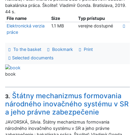
bakalárska práca. Školiteľ: Vladimír Gonda. Bratislava, 2019.
44 s.
File name
Size
Typ prístupu
Elektronická verzia
1.1 MB
verejne dostupné
práce
To the basket
Bookmark
Print
Selected documents
book
Štátny mechanizmus formovania
3.
národného inovačného systému v SR
a jeho právne zabezpečenie
JAVORSKÁ, Silvia. Štátny mechanizmus formovania
národného inovačného systému v SR a jeho právne
zabezpečenie : bakalárska práca. Školiteľ: Vladimír Gonda.