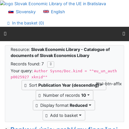
Go to content
Go to menu
Slovensky
English
Accessibility declaration
In the basket (
0
)
Search results
Resource:
Slovak Economic Library - Catalogue of
documents of Slovak Economics Libary
Records found: 7
Your query:
Author Sysno/Doc.kind = "^eu_un_auth
p0025927 xknid^"
#tpl-btn-affix
Sort
Publication Year (descending)
Number of records
10
Display format
Reduced
Add to basket