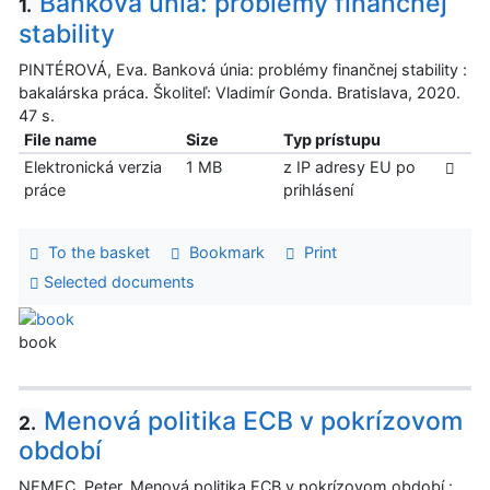
Banková únia: problémy finančnej
1.
stability
PINTÉROVÁ, Eva. Banková únia: problémy finančnej stability :
bakalárska práca. Školiteľ: Vladimír Gonda. Bratislava, 2020.
47 s.
File name
Size
Typ prístupu
Elektronická verzia
1 MB
z IP adresy EU po
práce
prihlásení
To the basket
Bookmark
Print
Selected documents
book
Menová politika ECB v pokrízovom
2.
období
NEMEC, Peter. Menová politika ECB v pokrízovom období :