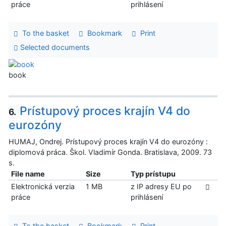
práce
prihlásení
To the basket
Bookmark
Print
Selected documents
book
Prístupový proces krajín V4 do
6.
eurozóny
HUMAJ, Ondrej. Prístupový proces krajín V4 do eurozóny :
diplomová práca. Škol. Vladimír Gonda. Bratislava, 2009. 73
s.
File name
Size
Typ prístupu
Elektronická verzia
1 MB
z IP adresy EU po
práce
prihlásení
To the basket
Bookmark
Print