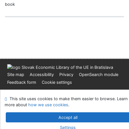
book
Site map
Accessibility
Privacy
OpenSearch module
Feedback form
Cookie settings
Slovak Economic Library of the UE in Bratislava
This site uses cookies to make them easier to browse. Learn
©1993-2026
IPAC
v.4.8.63a
-
Cosmotron Slovakia, s.r.o.
more about
how we use cookies
.
Accept all
Settings