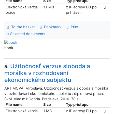
File name
Size
Typ prístupu
Elektronická verzia
1.1 MB
z IP adresy EU po
práce
prihlásení
To the basket
Bookmark
Print
Selected documents
book
Užitočnosť verzus sloboda a
5.
morálka v rozhodovaní
ekonomického subjektu
ARTIMOVÁ, Miroslava. Užitočnosť verzus sloboda a morálka
v rozhodovaní ekonomického subjektu : diplomová práca.
Škol. Vladimír Gonda. Bratislava, 2010. 78 s.
File name
Size
Typ prístupu
Elektronická verzia
1 MB
z IP adresy EU po