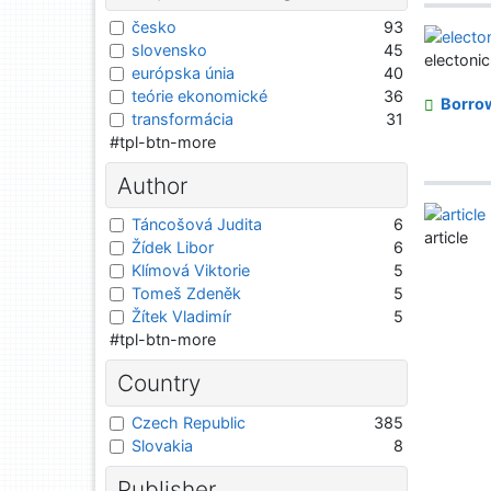
česko
93
slovensko
45
electoni
európska únia
40
teórie ekonomické
36
Borro
transformácia
31
#tpl-btn-more
Author
Táncošová Judita
6
article
Žídek Libor
6
Klímová Viktorie
5
Tomeš Zdeněk
5
Žítek Vladimír
5
#tpl-btn-more
Country
Czech Republic
385
Slovakia
8
Publisher