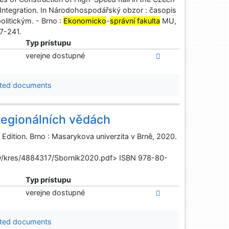
l Integration. In Národohospodářský obzor : časopis
itickým. - Brno :
Ekonomicko
-
správní fakulta
MU,
17-241.
Typ prístupu
verejne dostupné
ted documents
regionálních vědách
Edition. Brno : Masarykova univerzita v Brně, 2020.
y/kres/4884317/Sbornik2020.pdf> ISBN 978-80-
Typ prístupu
verejne dostupné
ted documents