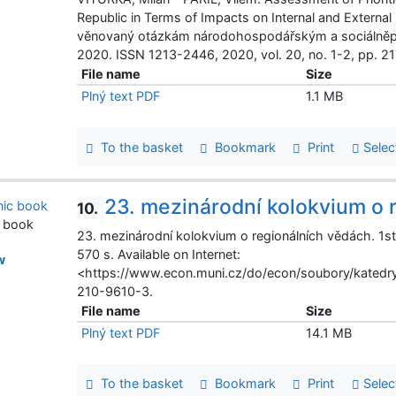
Republic in Terms of Impacts on Internal and Externa
věnovaný otázkám národohospodářským a sociálněpol
2020. ISSN 1213-2446, 2020, vol. 20, no. 1-2, pp. 2
File name
Size
Plný text PDF
1.1 MB
To the basket
Bookmark
Print
Selec
23. mezinárodní kolokvium o 
10.
c book
23. mezinárodní kolokvium o regionálních vědách. 1st 
570 s. Available on Internet:
w
<https://www.econ.muni.cz/do/econ/soubory/katedr
210-9610-3.
File name
Size
Plný text PDF
14.1 MB
To the basket
Bookmark
Print
Selec