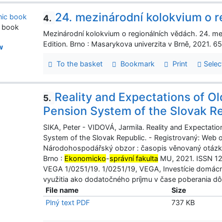
24. mezinárodní kolokvium o 
4.
c book
Mezinárodní kolokvium o regionálních vědách. 24. me
Edition. Brno : Masarykova univerzita v Brně, 2021.
w
To the basket
Bookmark
Print
Selec
Reality and Expectations of O
5.
Pension System of the Slovak R
SIKA, Peter - VIDOVÁ, Jarmila. Reality and Expectati
System of the Slovak Republic. - Registrovaný: Web o
Národohospodářský obzor : časopis věnovaný otázk
Brno :
Ekonomicko
-
správní fakulta
MU, 2021. ISSN 121
VEGA 1/0251/19. 1/0251/19, VEGA, Investície domácno
využitia ako dodatočného príjmu v čase poberania d
File name
Size
Plný text PDF
737 KB