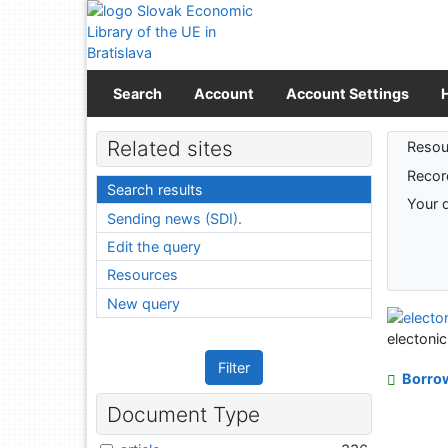
Go to content
Go to menu
Accessibility declaration
Search
Account
Account Settings
Sear
Related sites
Resou
Recor
Search results
Your 
Sending news (SDI).
Edit the query
Resources
New query
electoni
Filter
Borro
Document Type