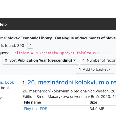
Help
ch results
rce:
Slovak Economic Library - Catalogue of documents of Slov
ds found: 393
query:
Publisher = "Ekonomicko správní fakulta MU"
Sort
Publication Year (descending)
Number of reco
Add to basket
26. mezinárodní kolokvium o r
1.
c book
26. mezinárodní kolokvium o regionálních vědách. 26
Edition. Brno : Masarykova univerzita v Brně, 2023.
w
File name
Size
Plný text PDF
34.9 MB