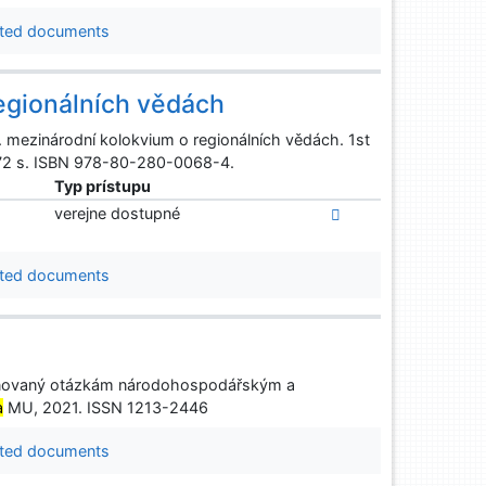
ted documents
egionálních vědách
. mezinárodní kolokvium o regionálních vědách. 1st
 472 s. ISBN 978-80-280-0068-4.
Typ prístupu
verejne dostupné
ted documents
věnovaný otázkám národohospodářským a
a
MU, 2021. ISSN 1213-2446
ted documents