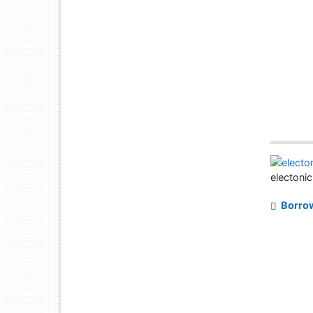
electoni
Borro