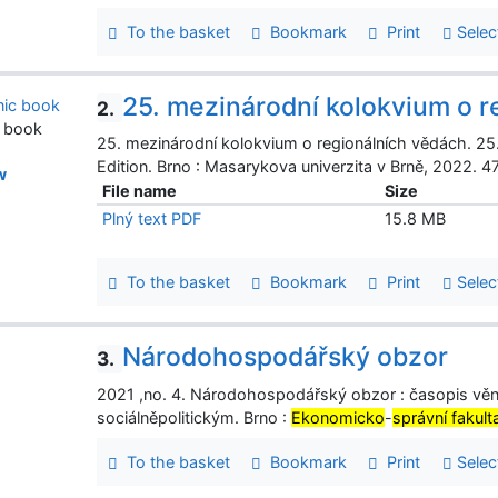
To the basket
Bookmark
Print
Selec
25. mezinárodní kolokvium o r
2.
c book
25. mezinárodní kolokvium o regionálních vědách. 25
Edition. Brno : Masarykova univerzita v Brně, 2022.
w
File name
Size
Plný text PDF
15.8 MB
To the basket
Bookmark
Print
Selec
Národohospodářský obzor
3.
2021 ,no. 4. Národohospodářský obzor : časopis 
sociálněpolitickým. Brno :
Ekonomicko
-
správní fakult
To the basket
Bookmark
Print
Selec