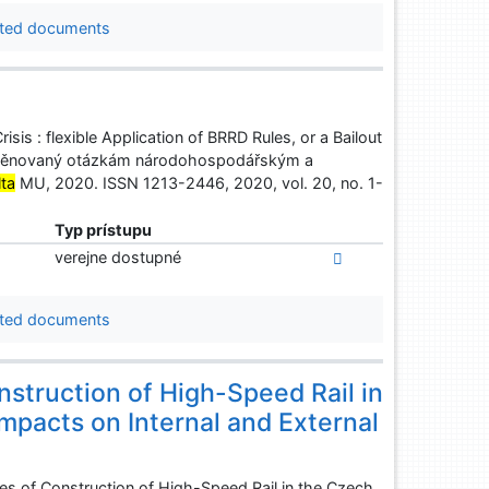
ted documents
is : flexible Application of BRRD Rules, or a Bailout
s věnovaný otázkám národohospodářským a
lta
MU, 2020. ISSN 1213-2446, 2020, vol. 20, no. 1-
Typ prístupu
verejne dostupné
ted documents
nstruction of High-Speed Rail in
mpacts on Internal and External
ies of Construction of High-Speed Rail in the Czech