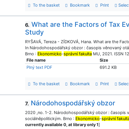
To the basket
Bookmark
Print
Selec
What are the Factors of Tax E
6.
Study
RYŠAVÁ, Tereza - ZÍDKOVÁ, Hana. What are the Facto
In Národohospodářský obzor : časopis věnovaný ot
Brno :
Ekonomicko
-
správní fakulta
MU, 2021. ISSN 121
File name
Size
Plný text PDF
691.2 KB
To the basket
Bookmark
Print
Selec
Národohospodářský obzor
7.
2020 ,no. 1-2. Národohospodářský obzor : časopi
sociálněpolitickým. Brno :
Ekonomicko
-
správní fakult
currently available 0, at library only 1
]