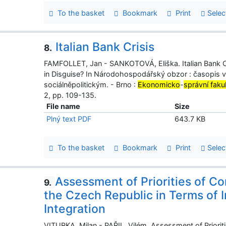
To the basket
Bookmark
Print
Selec
Italian Bank Crisis
8.
FAMFOLLET, Jan - SANKOTOVÁ, Eliška. Italian Bank Cris
in Disguise? In Národohospodářský obzor : časopi
sociálněpolitickým. - Brno :
Ekonomicko
-
správní faku
2, pp. 109-135.
File name
Size
Plný text PDF
643.7 KB
To the basket
Bookmark
Print
Selec
Assessment of Priorities of Co
9.
the Czech Republic in Terms of I
Integration
VITURKA, Milan - PAŘIL, Vilém. Assessment of Priorit