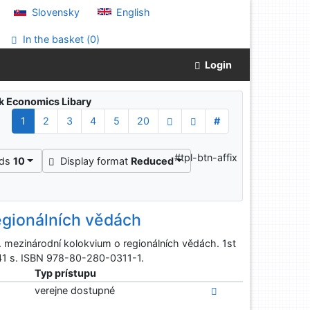
Slovensky
English
In the basket (
0
)
Login
ak Economics Libary
1
2
3
4
5
20
#
#tpl-btn-affix
rds
10
Display format
Reduced
egionálních vědách
. mezinárodní kolokvium o regionálních vědách. 1st
 441 s. ISBN 978-80-280-0311-1.
Typ prístupu
verejne dostupné