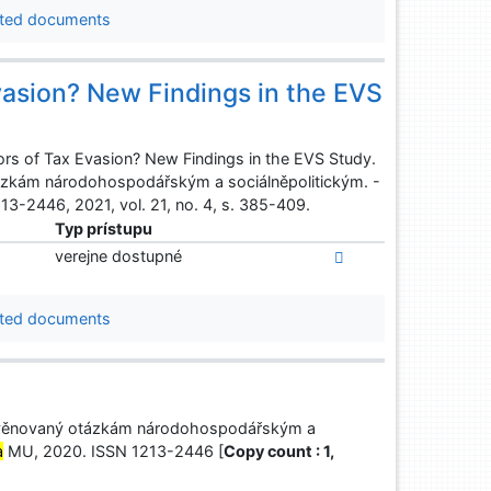
ted documents
vasion? New Findings in the EVS
rs of Tax Evasion? New Findings in the EVS Study.
ázkám národohospodářským a sociálněpolitickým. -
3-2446, 2021, vol. 21, no. 4, s. 385-409.
Typ prístupu
verejne dostupné
ted documents
s věnovaný otázkám národohospodářským a
a
MU, 2020. ISSN 1213-2446 [
Copy count : 1,