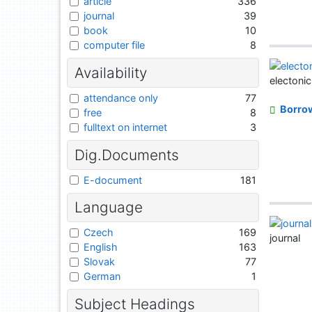
article
336
journal
39
book
10
computer file
8
Availability
electoni
attendance only
77
Borro
free
8
fulltext on internet
3
Dig.Documents
E-document
181
Language
Czech
169
journal
English
163
Slovak
77
German
1
Subject Headings