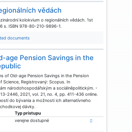
regionálních vědách
zinárodní kolokvium o regionálních vědách. 1st
 656 s. ISBN 978-80-210-9896-1.
ted documents
ld-age Pension Savings in the
epublic
ons of Old-age Pension Savings in the Pension
f Science, Registrovaný: Scopus. In
ám národohospodářským a sociálněpolitickým. -
3-2446, 2021, vol. 21, no. 4, pp. 411-436 online.
stí do bývania a možnosti ich alternatívneho
ôchodkovej dávky.
Typ prístupu
verejne dostupné