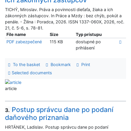
ich zákonných zástupcov
TICHÝ, Miroslav. Práva a povinnosti dieťaťa, žiaka a ich
zákonných zástupcov. In Práce a Mzdy : bez chýb, pokút a
penále. - Žilina : Poradca, 2026. ISSN 1337-060X, 2026, roč.
21, č. 5-6, s. 78-81.
File name
Size
Typ prístupu
PDF zabezpečené
115 KB
dostupné po
prihlásení
To the basket
Bookmark
Print
Selected documents
article
Postup správcu dane po podaní
3.
daňového priznania
HRTÁNEK, Ladislav. Postup správcu dane po podaní