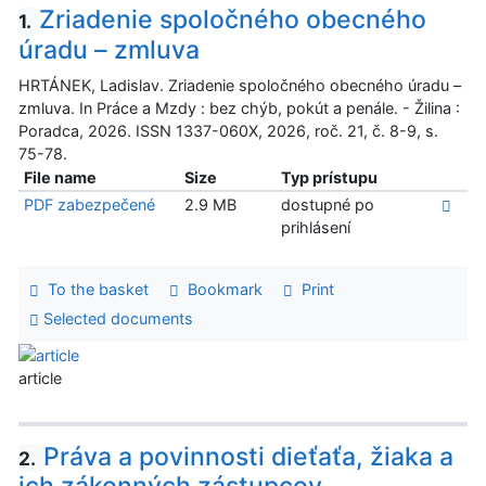
Zriadenie spoločného obecného
1.
úradu – zmluva
HRTÁNEK, Ladislav. Zriadenie spoločného obecného úradu –
zmluva. In Práce a Mzdy : bez chýb, pokút a penále. - Žilina :
Poradca, 2026. ISSN 1337-060X, 2026, roč. 21, č. 8-9, s.
75-78.
File name
Size
Typ prístupu
PDF zabezpečené
2.9 MB
dostupné po
prihlásení
To the basket
Bookmark
Print
Selected documents
article
Práva a povinnosti dieťaťa, žiaka a
2.