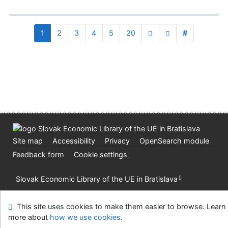
1
2
3
4
5
20
#
Site map
Accessibility
Privacy
OpenSearch module
Feedback form
Cookie settings
Slovak Economic Library of the UE in Bratislava
©1993-2026
IPAC
v.4.8.63a
-
Cosmotron Slovakia, s.r.o.
This site uses cookies to make them easier to browse. Learn
more about
how we use cookies
.