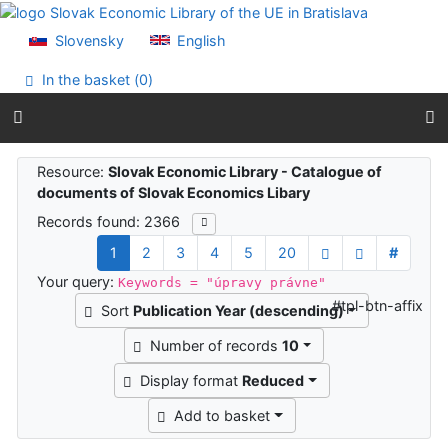
Go to content
Go to menu
Slovensky
English
Accessibility declaration
In the basket (
0
)
Search results
Resource:
Slovak Economic Library - Catalogue of
documents of Slovak Economics Libary
Records found: 2366
1
2
3
4
5
20
#
Your query:
Keywords = "úpravy právne"
#tpl-btn-affix
Sort
Publication Year (descending)
Number of records
10
Display format
Reduced
Add to basket