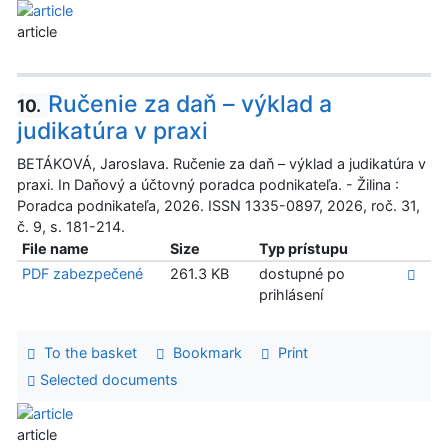
article
Ručenie za daň – výklad a
10.
judikatúra v praxi
BETÁKOVÁ, Jaroslava. Ručenie za daň – výklad a judikatúra v
praxi. In Daňový a účtovný poradca podnikateľa. - Žilina :
Poradca podnikateľa, 2026. ISSN 1335-0897, 2026, roč. 31,
č. 9, s. 181-214.
File name
Size
Typ prístupu
PDF zabezpečené
261.3 KB
dostupné po
prihlásení
To the basket
Bookmark
Print
Selected documents
article