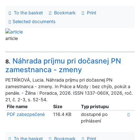
To the basket
Bookmark
Print
Selected documents
article
Náhrada príjmu pri dočasnej PN
8.
zamestnanca - zmeny
PETRÍKOVÁ, Lucia. Náhrada príjmu pri dočasnej PN
zamestnanca - zmeny. In Práce a Mzdy : bez chýb, pokút a
penále. - Žilina : Poradca, 2026. ISSN 1337-060X, 2026, roč.
21, č. 2-3, s. 52-54.
File name
Size
Typ prístupu
PDF zabezpečené
116.4 KB
dostupné po
prihlásení
To the basket
Bookmark
Print