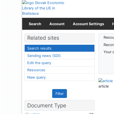
Go to content
Go to menu
Accessibility declaration
Search
Account
Account Settings
Sear
Related sites
Resou
Recor
Search results
Your 
Sending news (SDI).
Edit the query
Resources
New query
article
Filter
Document Type