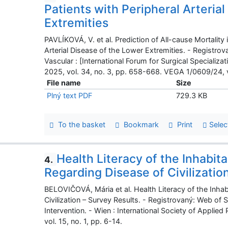
Patients with Peripheral Arteria
Extremities
PAVLÍKOVÁ, V. et al. Prediction of All-cause Mortality
Arterial Disease of the Lower Extremities. - Registro
Vascular : [International Forum for Surgical Specializ
2025, vol. 34, no. 3, pp. 658-668. VEGA 1/0609/24
File name
Size
Plný text PDF
729.3 KB
To the basket
Bookmark
Print
Selec
Health Literacy of the Inhabit
4.
Regarding Disease of Civilizatio
BELOVIČOVÁ, Mária et al. Health Literacy of the Inhab
Civilization – Survey Results. - Registrovaný: Web of S
Intervention. - Wien : International Society of Appli
vol. 15, no. 1, pp. 6-14.