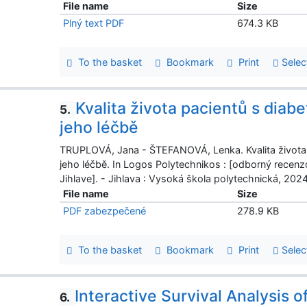
File name
Size
Plný text PDF
674.3 KB
To the basket
Bookmark
Print
Selec
Kvalita života pacientů s diabe
5.
jeho léčbě
TRUPLOVÁ, Jana - ŠTEFANOVÁ, Lenka. Kvalita života p
jeho léčbě. In Logos Polytechnikos : [odborný recen
Jihlave]. - Jihlava : Vysoká škola polytechnická, 202
File name
Size
PDF zabezpečené
278.9 KB
To the basket
Bookmark
Print
Selec
Interactive Survival Analysis 
6.