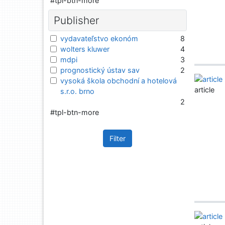
#tpl-btn-more
Publisher
vydavateľstvo ekonóm
8
wolters kluwer
4
mdpi
3
prognostický ústav sav
2
vysoká škola obchodní a hotelová
article
s.r.o. brno
2
#tpl-btn-more
Filter