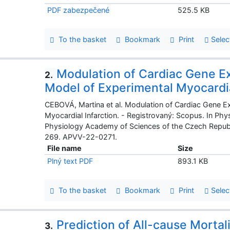
PDF zabezpečené
525.5 KB
To the basket
Bookmark
Print
Selec
Modulation of Cardiac Gene E
2.
Model of Experimental Myocardia
CEBOVÁ, Martina et al. Modulation of Cardiac Gene E
Myocardial Infarction. - Registrovaný: Scopus. In Phys
Physiology Academy of Sciences of the Czech Republi
269. APVV-22-0271.
File name
Size
Plný text PDF
893.1 KB
To the basket
Bookmark
Print
Selec
Prediction of All-cause Mortal
3.