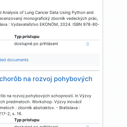
val Analysis of Lung Cancer Data Using Python and
 recenzovaný monografický zborník vedeckých prác,
islava : Vydavateľstvo EKONÓM, 2024. ISBN 978-80-
Typ prístupu
dostupné po prihlásení
ted documents
 chorôb na rozvoj pohybových
rôb na rozvoj pohybových schopností. In Výzvy
ých predmetoch. Workshop. Výzvy inovácií
och : zborník abstraktov. - Bratislava :
7-2, s. 16.
Typ prístupu
dostupné po prihlásení