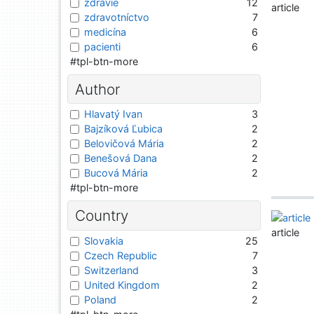
zdravie
12
article
zdravotníctvo
7
medicína
6
pacienti
6
#tpl-btn-more
Author
Hlavatý Ivan
3
Bajzíková Ľubica
2
Belovičová Mária
2
Benešová Dana
2
Bucová Mária
2
#tpl-btn-more
Country
article
Slovakia
25
Czech Republic
7
Switzerland
3
United Kingdom
2
Poland
2