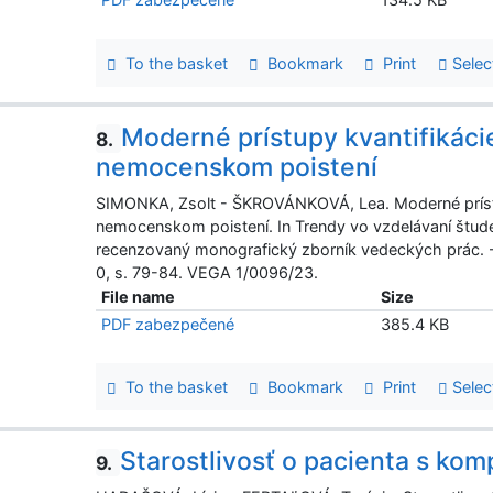
To the basket
Bookmark
Print
Selec
Moderné prístupy kvantifikáci
8.
nemocenskom poistení
SIMONKA, Zsolt - ŠKROVÁNKOVÁ, Lea. Moderné prístup
nemocenskom poistení. In Trendy vo vzdelávaní štud
recenzovaný monografický zborník vedeckých prác. 
0, s. 79-84. VEGA 1/0096/23.
File name
Size
PDF zabezpečené
385.4 KB
To the basket
Bookmark
Print
Selec
Starostlivosť o pacienta s ko
9.