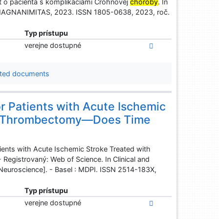
ť o pacienta s komplikáciami Crohnovej
choroby
. In
 : MAGNANIMITAS, 2023. ISSN 1805-0638, 2023, roč.
Typ prístupu
verejne dostupné
ted documents
r Patients with Acute Ischemic
al Thrombectomy—Does Time
tients with Acute Ischemic Stroke Treated with
egistrovaný: Web of Science. In Clinical and
n Neuroscience]. - Basel : MDPI. ISSN 2514-183X,
Typ prístupu
verejne dostupné