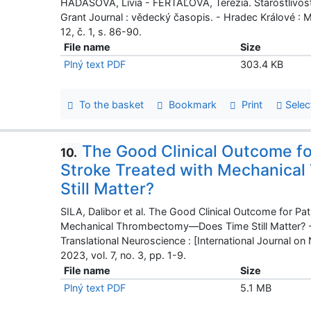
HADAŠOVÁ, Lívia - FERTAĽOVÁ, Terézia. Starostlivos
Grant Journal : vědecký časopis. - Hradec Králové
12, č. 1, s. 86-90.
File name
Size
Plný text PDF
303.4 KB
To the basket
Bookmark
Print
Selec
The Good Clinical Outcome fo
10.
Stroke Treated with Mechanic
Still Matter?
SILA, Dalibor et al. The Good Clinical Outcome for Pa
Mechanical Thrombectomy—Does Time Still Matter? - R
Translational Neuroscience : [International Journal o
2023, vol. 7, no. 3, pp. 1-9.
File name
Size
Plný text PDF
5.1 MB