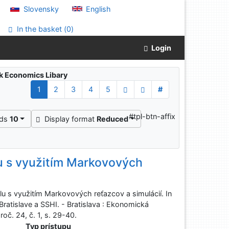
Slovensky
English
In the basket (
0
)
Login
ak Economics Libary
1
2
3
4
5
#
#tpl-btn-affix
rds
10
Display format
Reduced
u s využitím Markovových
 s využitím Markovových reťazcov a simulácií. In
ratislave a SSHI. - Bratislava : Ekonomická
oč. 24, č. 1, s. 29-40.
Typ prístupu