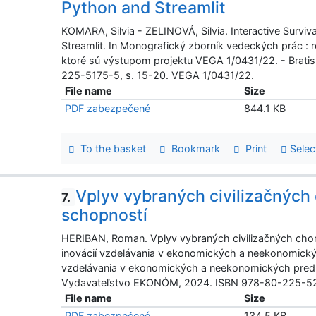
Python and Streamlit
KOMARA, Silvia - ZELINOVÁ, Silvia. Interactive Survi
Streamlit. In Monografický zborník vedeckých prác :
ktoré sú výstupom projektu VEGA 1/0431/22. - Brat
225-5175-5, s. 15-20. VEGA 1/0431/22.
File name
Size
PDF zabezpečené
844.1 KB
To the basket
Bookmark
Print
Selec
Vplyv vybraných civilizačných
7.
schopností
HERIBAN, Roman. Vplyv vybraných civilizačných cho
inovácií vzdelávania v ekonomických a neekonomick
vzdelávania v ekonomických a neekonomických predmet
Vydavateľstvo EKONÓM, 2024. ISBN 978-80-225-521
File name
Size
PDF zabezpečené
134.5 KB