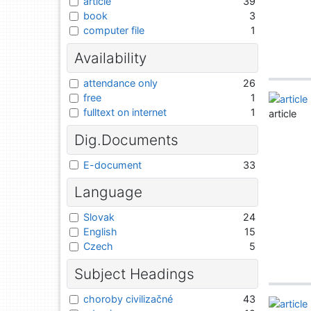
article
39
book
3
computer file
1
Availability
attendance only
26
free
1
fulltext on internet
1
article
Dig.Documents
E-document
33
Language
Slovak
24
English
15
Czech
5
Subject Headings
choroby civilizačné
43