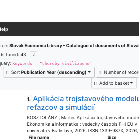
Help
ch results
rce:
Slovak Economic Library - Catalogue of documents of Slov
ds found: 43
query:
Keywords = "choroby civilizačné"
Sort
Publication Year (descending)
Number of reco
Add to basket
Aplikácia trojstavového model
1.
reťazcov a simulácií
KOSZTOLÁNYI, Martin. Aplikácia trojstavového modelu
Ekonomika a informatika : vedecký časopis FHI EU v B
univerzita v Bratislave, 2026. ISSN 1339-987X, 2026, r
File name
Size