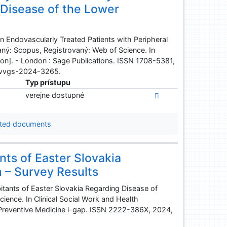
l Disease of the Lower
 in Endovascularly Treated Patients with Peripheral
vaný: Scopus, Registrovaný: Web of Science. In
ation]. - London : Sage Publications. ISSN 1708-5381,
, vvgs-2024-3265.
Typ prístupu
verejne dostupné
ted documents
ants of Easter Slovakia
n – Survey Results
itants of Easter Slovakia Regarding Disease of
cience. In Clinical Social Work and Health
ed Preventive Medicine i-gap. ISSN 2222-386X, 2024,