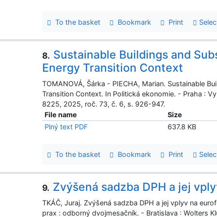
To the basket
Bookmark
Print
Selec
Sustainable Buildings and Subs
8.
Energy Transition Context
TOMANOVÁ, Šárka - PIECHA, Marian. Sustainable Buil
Transition Context. In Politická ekonomie. - Praha :
8225, 2025, roč. 73, č. 6, s. 926-947.
File name
Size
Plný text PDF
637.8 KB
To the basket
Bookmark
Print
Selec
Zvýšená sadzba DPH a jej vply
9.
TKÁČ, Juraj. Zvýšená sadzba DPH a jej vplyv na eurof
prax : odborný dvojmesačník. - Bratislava : Wolters K