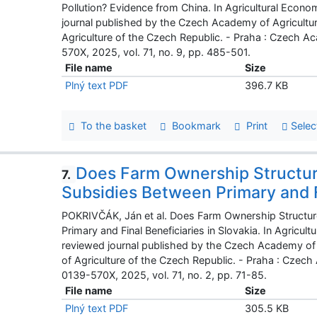
Pollution? Evidence from China. In Agricultural Econo
journal published by the Czech Academy of Agricultur
Agriculture of the Czech Republic. - Praha : Czech A
570X, 2025, vol. 71, no. 9, pp. 485-501.
File name
Size
Plný text PDF
396.7 KB
To the basket
Bookmark
Print
Selec
Does Farm Ownership Structure
7.
Subsidies Between Primary and Fi
POKRIVČÁK, Ján et al. Does Farm Ownership Structure
Primary and Final Beneficiaries in Slovakia. In Agricul
reviewed journal published by the Czech Academy of A
of Agriculture of the Czech Republic. - Praha : Czec
0139-570X, 2025, vol. 71, no. 2, pp. 71-85.
File name
Size
Plný text PDF
305.5 KB