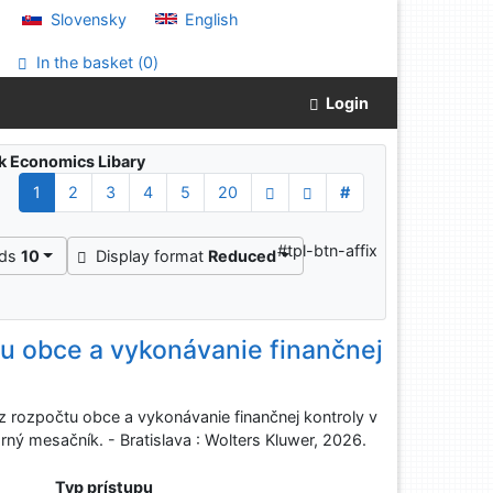
Slovensky
English
In the basket (
0
)
Login
ak Economics Libary
1
2
3
4
5
20
#
#tpl-btn-affix
rds
10
Display format
Reduced
tu obce a vykonávanie finančnej
rozpočtu obce a vykonávanie finančnej kontroly v
rný mesačník. - Bratislava : Wolters Kluwer, 2026.
Typ prístupu