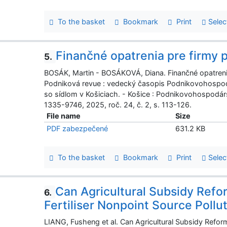
To the basket
Bookmark
Print
Selec
Finančné opatrenia pre firmy
5.
BOSÁK, Martin - BOSÁKOVÁ, Diana. Finančné opatren
Podniková revue : vedecký časopis Podnikovohospodár
so sídlom v Košiciach. - Košice : Podnikovohospodár
1335-9746, 2025, roč. 24, č. 2, s. 113-126.
File name
Size
PDF zabezpečené
631.2 KB
To the basket
Bookmark
Print
Selec
Can Agricultural Subsidy Ref
6.
Fertiliser Nonpoint Source Poll
LIANG, Fusheng et al. Can Agricultural Subsidy Refor