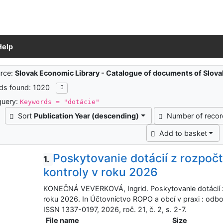
Help
ch results
rce:
Slovak Economic Library - Catalogue of documents of Slov
ds found: 1020
query:
Keywords = "dotácie"
Sort
Publication Year (descending)
Number of reco
Add to basket
Poskytovanie dotácií z rozpoč
1.
kontroly v roku 2026
KONEČNÁ VEVERKOVÁ, Ingrid. Poskytovanie dotácií z 
roku 2026. In Účtovníctvo ROPO a obcí v praxi : odbo
ISSN 1337-0197, 2026, roč. 21, č. 2, s. 2-7.
File name
Size