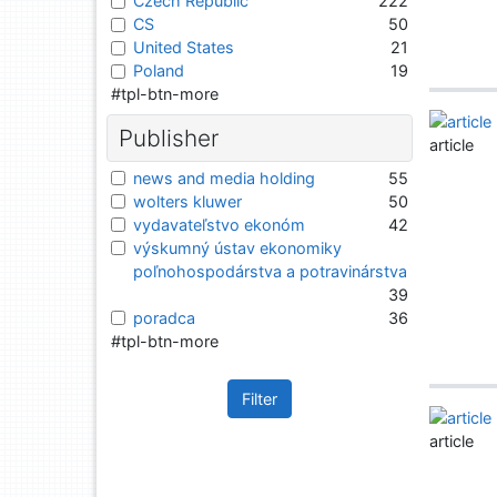
Czech Republic
222
CS
50
United States
21
Poland
19
#tpl-btn-more
Publisher
article
news and media holding
55
wolters kluwer
50
vydavateľstvo ekonóm
42
výskumný ústav ekonomiky
poľnohospodárstva a potravinárstva
39
poradca
36
#tpl-btn-more
Filter
article