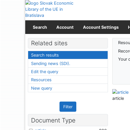
Go to content
Go to menu
Accessibility declaration
Search
Account
Account Settings
Sear
Related sites
Resou
Recor
Search results
Your 
Sending news (SDI).
Edit the query
Resources
New query
article
Filter
Document Type