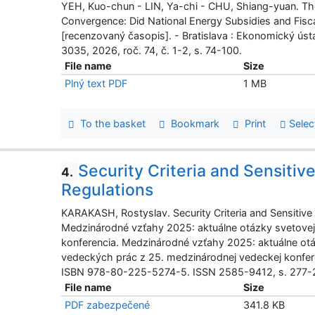
YEH, Kuo-chun - LIN, Ya-chi - CHU, Shiang-yuan. T
Convergence: Did National Energy Subsidies and Fisc
[recenzovaný časopis]. - Bratislava : Ekonomický ús
3035, 2026, roč. 74, č. 1-2, s. 74-100.
File name
Size
Plný text PDF
1 MB
To the basket
Bookmark
Print
Selec
Security Criteria and Sensitiv
4.
Regulations
KARAKASH, Rostyslav. Security Criteria and Sensitive 
Medzinárodné vzťahy 2025: aktuálne otázky svetovej
konferencia. Medzinárodné vzťahy 2025: aktuálne otáz
vedeckých prác z 25. medzinárodnej vedeckej konfer
ISBN 978-80-225-5274-5. ISSN 2585-9412, s. 277-
File name
Size
PDF zabezpečené
341.8 KB