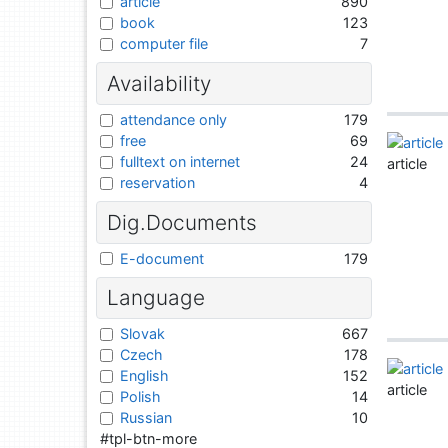
article
890
book
123
computer file
7
Availability
attendance only
179
free
69
fulltext on internet
24
article
reservation
4
Dig.Documents
E-document
179
Language
Slovak
667
Czech
178
English
152
article
Polish
14
Russian
10
#tpl-btn-more