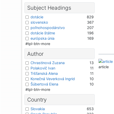
Subject Headings
dotácie
829
slovensko
367
poľnohospodárstvo
207
dotácie štátne
196
európska únia
169
#tpl-btn-more
Author
Chrastinová Zuzana
13
article
Polakovič Ivan
11
Tršťanská Alena
11
Konečná Veverková Ingrid
10
Šúbertová Elena
10
#tpl-btn-more
Country
Slovakia
653