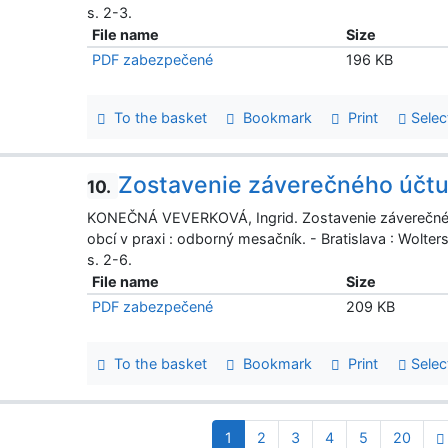
s. 2-3.
File name
Size
PDF zabezpečené
196 KB
To the basket
Bookmark
Print
Selec
Zostavenie záverečného účtu
10.
KONEČNÁ VEVERKOVÁ, Ingrid. Zostavenie záverečnéh
obcí v praxi : odborný mesačník. - Bratislava : Wolter
s. 2-6.
File name
Size
PDF zabezpečené
209 KB
To the basket
Bookmark
Print
Selec
1
2
3
4
5
20