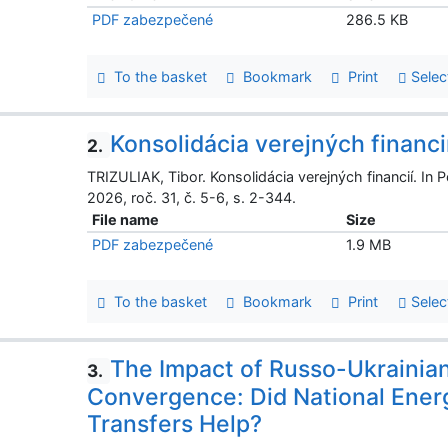
PDF zabezpečené
286.5 KB
To the basket
Bookmark
Print
Selec
Konsolidácia verejných financi
2.
TRIZULIAK, Tibor. Konsolidácia verejných financií. In
2026, roč. 31, č. 5-6, s. 2-344.
File name
Size
PDF zabezpečené
1.9 MB
To the basket
Bookmark
Print
Selec
The Impact of Russo-Ukrainia
3.
Convergence: Did National Energ
Transfers Help?