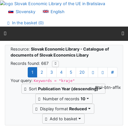
Go to content
Go to menu
Slovensky
English
Accessibility declaration
In the basket (
0
)
Search results
Resource:
Slovak Economic Library - Catalogue of
documents of Slovak Economics Libary
Records found: 667
1
2
3
4
5
20
#
Your query:
Keywords = "kraje"
#tpl-btn-affix
Sort
Publication Year (descending)
Number of records
10
Display format
Reduced
Add to basket