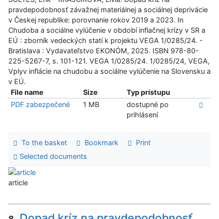
pravdepodobnosť závažnej materiálnej a sociálnej deprivácie
v Českej republike: porovnanie rokov 2019 a 2023. In
Chudoba a sociálne vylúčenie v období inflačnej krízy v SR a
EÚ : zborník vedeckých statí k projektu VEGA 1/0285/24. -
Bratislava : Vydavateľstvo EKONÓM, 2025. ISBN 978-80-
225-5267-7, s. 101-121. VEGA 1/0285/24. 1/0285/24, VEGA,
Vplyv inflácie na chudobu a sociálne vylúčenie na Slovensku a
v EÚ.
File name
Size
Typ prístupu
PDF zabezpečené
1 MB
dostupné po
prihlásení
To the basket
Bookmark
Print
Selected documents
article
Dopad kríz na pravdepodobnosť
8.