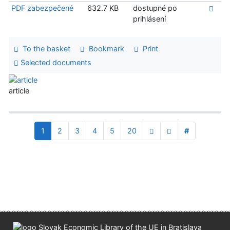
PDF zabezpečené
632.7 KB
dostupné po
prihlásení
To the basket
Bookmark
Print
Selected documents
article
1
2
3
4
5
20
#