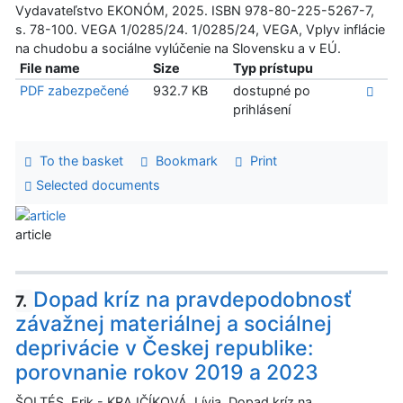
Vydavateľstvo EKONÓM, 2025. ISBN 978-80-225-5267-7,
s. 78-100. VEGA 1/0285/24. 1/0285/24, VEGA, Vplyv inflácie
na chudobu a sociálne vylúčenie na Slovensku a v EÚ.
File name
Size
Typ prístupu
PDF zabezpečené
932.7 KB
dostupné po
prihlásení
To the basket
Bookmark
Print
Selected documents
article
Dopad kríz na pravdepodobnosť
7.
závažnej materiálnej a sociálnej
deprivácie v Českej republike:
porovnanie rokov 2019 a 2023
ŠOLTÉS, Erik - KRAJČÍKOVÁ, Lívia. Dopad kríz na