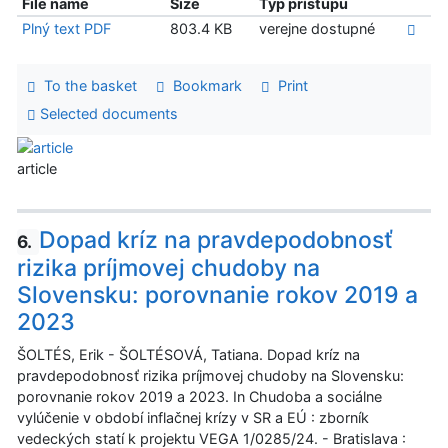
File name
Size
Typ prístupu
Plný text PDF
803.4 KB
verejne dostupné
To the basket
Bookmark
Print
Selected documents
article
Dopad kríz na pravdepodobnosť
6.
rizika príjmovej chudoby na
Slovensku: porovnanie rokov 2019 a
2023
ŠOLTÉS, Erik - ŠOLTÉSOVÁ, Tatiana. Dopad kríz na
pravdepodobnosť rizika príjmovej chudoby na Slovensku:
porovnanie rokov 2019 a 2023. In Chudoba a sociálne
vylúčenie v období inflačnej krízy v SR a EÚ : zborník
vedeckých statí k projektu VEGA 1/0285/24. - Bratislava :