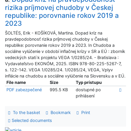
rizika príjmovej chudoby v Českej
republike: porovnanie rokov 2019 a
2023
ŠOLTÉS, Erik - KOŠÍKOVÁ, Martina. Dopad kríz na
pravdepodobnosť rizika príjmovej chudoby v Českej
republike: porovnanie rokov 2019 a 2023. In Chudoba a
sociálne vylúčenie v období inflačnej krízy v SR a EÚ : zborník
vedeckých statí k projektu VEGA 1/0285/24. - Bratislava :
Vydavateľstvo EKONÓM, 2025. ISBN 978-80-225-5267-7,
s. 122-142. VEGA 1/0285/24. 1/0285/24, VEGA, Vplyv
inflácie na chudobu a sociálne vylúčenie na Slovensku a v EÚ.
File name
Size
Typ prístupu
PDF zabezpečené
995.5 KB
dostupné po
prihlásení
To the basket
Bookmark
Print
Selected documents