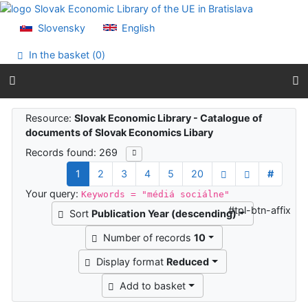
Go to content
Go to menu
Slovensky
English
Accessibility declaration
In the basket (
0
)
Search results
Resource:
Slovak Economic Library - Catalogue of
documents of Slovak Economics Libary
Records found: 269
1
2
3
4
5
20
#
Your query:
Keywords = "médiá sociálne"
#tpl-btn-affix
Sort
Publication Year (descending)
Number of records
10
Display format
Reduced
Add to basket