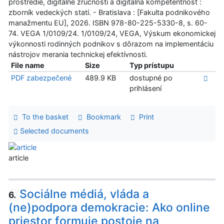
prostredie, digitálne zručnosti a digitálna kompetentnosť :
zborník vedeckých statí. - Bratislava : [Fakulta podnikového
manažmentu EU], 2026. ISBN 978-80-225-5330-8, s. 60-
74. VEGA 1/0109/24. 1/0109/24, VEGA, Výskum ekonomickej
výkonnosti rodinných podnikov s dôrazom na implementáciu
nástrojov merania technickej efektívnosti.
File name
Size
Typ prístupu
PDF zabezpečené
489.9 KB
dostupné po
prihlásení
To the basket
Bookmark
Print
Selected documents
article
Sociálne médiá, vláda a
6.
(ne)podpora demokracie: Ako online
priestor formuje postoje na