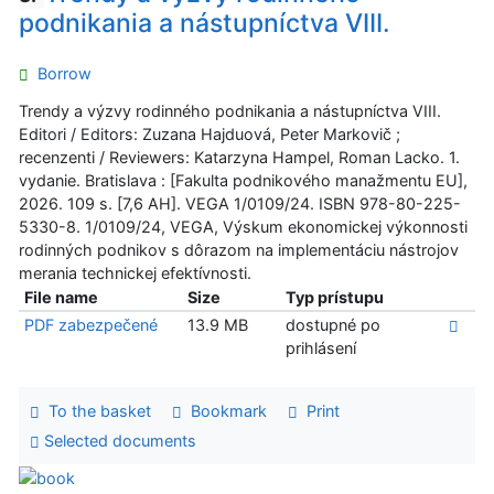
podnikania a nástupníctva VIII.
Borrow
Trendy a výzvy rodinného podnikania a nástupníctva VIII.
Editori / Editors: Zuzana Hajduová, Peter Markovič ;
recenzenti / Reviewers: Katarzyna Hampel, Roman Lacko. 1.
vydanie. Bratislava : [Fakulta podnikového manažmentu EU],
2026. 109 s. [7,6 AH]. VEGA 1/0109/24. ISBN 978-80-225-
5330-8. 1/0109/24, VEGA, Výskum ekonomickej výkonnosti
rodinných podnikov s dôrazom na implementáciu nástrojov
merania technickej efektívnosti.
File name
Size
Typ prístupu
PDF zabezpečené
13.9 MB
dostupné po
prihlásení
To the basket
Bookmark
Print
Selected documents