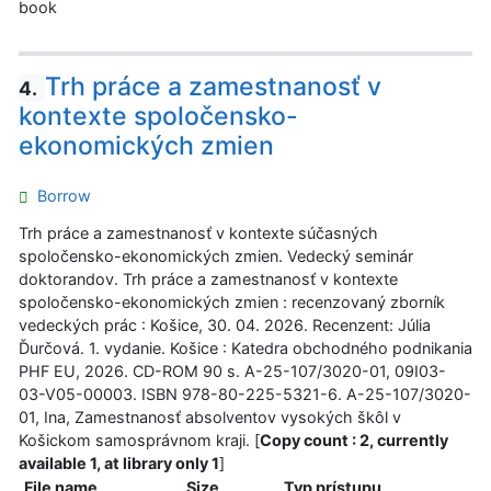
book
Trh práce a zamestnanosť v
4.
kontexte spoločensko-
ekonomických zmien
Borrow
Trh práce a zamestnanosť v kontexte súčasných
spoločensko-ekonomických zmien. Vedecký seminár
doktorandov. Trh práce a zamestnanosť v kontexte
spoločensko-ekonomických zmien : recenzovaný zborník
vedeckých prác : Košice, 30. 04. 2026. Recenzent: Júlia
Ďurčová. 1. vydanie. Košice : Katedra obchodného podnikania
PHF EU, 2026. CD-ROM 90 s. A-25-107/3020-01, 09I03-
03-V05-00003. ISBN 978-80-225-5321-6. A-25-107/3020-
01, Ina, Zamestnanosť absolventov vysokých škôl v
Košickom samosprávnom kraji. [
Copy count : 2, currently
available 1, at library only 1
]
File name
Size
Typ prístupu