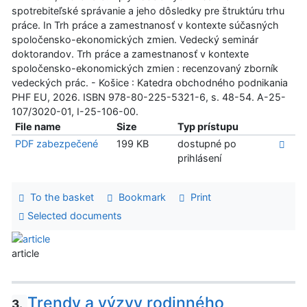
spotrebiteľské správanie a jeho dôsledky pre štruktúru trhu
práce. In Trh práce a zamestnanosť v kontexte súčasných
spoločensko-ekonomických zmien. Vedecký seminár
doktorandov. Trh práce a zamestnanosť v kontexte
spoločensko-ekonomických zmien : recenzovaný zborník
vedeckých prác. - Košice : Katedra obchodného podnikania
PHF EU, 2026. ISBN 978-80-225-5321-6, s. 48-54. A-25-
107/3020-01, I-25-106-00.
File name
Size
Typ prístupu
PDF zabezpečené
199 KB
dostupné po
prihlásení
To the basket
Bookmark
Print
Selected documents
article
Trendy a výzvy rodinného
3.